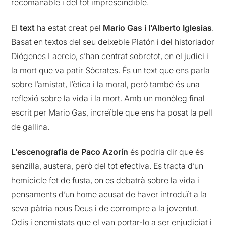
recomanable i del tot imprescindible.
El
text
ha estat creat pel
Mario Gas i l’Alberto Iglesias
.
Basat en textos del seu deixeble Platón i del historiador
Diógenes Laercio, s’han centrat sobretot, en el judici i
la mort que va patir Sòcrates. És un text que ens parla
sobre l’amistat, l’ètica i la moral, però també és una
reflexió sobre la vida i la mort. Amb un monòleg final
escrit per Mario Gas, increïble que ens ha posat la pell
de gallina.
L’escenografia de Paco Azorín
és podria dir que és
senzilla, austera, però del tot efectiva. Es tracta d’un
hemicicle fet de fusta, on es debatrà sobre la vida i
pensaments d’un home acusat de haver introduït a la
seva pàtria nous Deus i de corrompre a la joventut.
Odis i enemistats que el van portar-lo a ser enjudiciat i