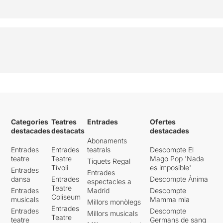
Categories
Teatres
Entrades
Ofertes
destacades
destacats
destacades
Abonaments
Entrades
Entrades
teatrals
Descompte El
teatre
Teatre
Mago Pop 'Nada
Tiquets Regal
Tívoli
es imposible'
Entrades
Entrades
dansa
Entrades
Descompte Ànima
espectacles a
Teatre
Entrades
Madrid
Descompte
Coliseum
musicals
Mamma mia
Millors monòlegs
Entrades
Entrades
Descompte
Millors musicals
Teatre
teatre
Germans de sang