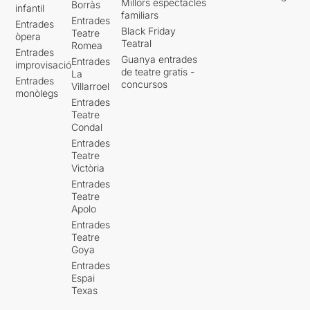
Millors espectacles
Borràs
infantil
familiars
Entrades
Entrades
Black Friday
Teatre
òpera
Teatral
Romea
Entrades
Guanya entrades
Entrades
improvisació
de teatre gratis -
La
Entrades
concursos
Villarroel
monòlegs
Entrades
Teatre
Condal
Entrades
Teatre
Victòria
Entrades
Teatre
Apolo
Entrades
Teatre
Goya
Entrades
Espai
Texas