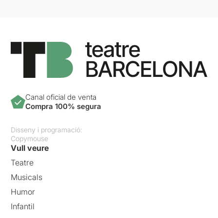
Canal oficial de venta
Compra 100% segura
Disseny i programació:
Copymouse
Vull veure
Teatre
Musicals
Humor
Infantil