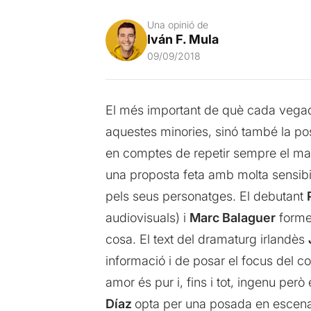
Una opinió de
Iván F. Mula
09/09/2018
El més important de què cada vegada
aquestes minories, sinó també la poss
en comptes de repetir sempre el mat
una proposta feta amb molta sensibil
pels seus personatges. El debutant
audiovisuals) i
Marc Balaguer
formen
cosa. El text del dramaturg irlandès
informació i de posar el focus del con
amor és pur i, fins i tot, ingenu però
Díaz
opta per una posada en escena f