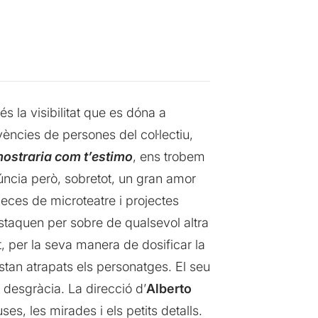
la visibilitat que es dóna a
vències de persones del col·lectiu,
mostraria com t’estimo
, ens trobem
úncia però, sobretot, un gran amor
peces de microteatre i projectes
estaquen per sobre de qualsevol altra
, per la seva manera de dosificar la
 estan atrapats els personatges. El seu
a desgràcia. La direcció d’
Alberto
s, les mirades i els petits detalls.