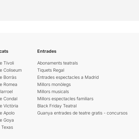
cats
Entrades
e Tívoli
Abonaments teatrals
re Coliseum
Tiquets Regal
e Borràs
Entrades espectacles a Madrid
re Romea
Millors monòlegs
larroel
Millors musicals
re Condal
Millors espectacles familiars
e Victòria
Black Friday Teatral
e Apolo
Guanya entrades de teatre gratis - concursos
re Goya
i Texas