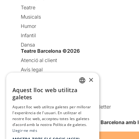
Teatre
Musicals
Humor
Infantil
Dansa
Teatre Barcelona ©2026
Atenció al client
Avís legal
×
Política de privacitat
Política de cookies
Aquest lloc web utilitza
CATALAN
galetes
Condicions d’ús
SPANISH
Comunicacions comercials i Newsletter
Aquest lloc web utilitza galetes per millorar
l'experiència de l'usuari. En utilitzar el
Anuncia’t
nostre lloc web, accepteu totes les galetes
Vull rebre la newsletter de Teatre Barcelona amb 
d’acord amb la nostra Política de galetes.
Llegir-ne més