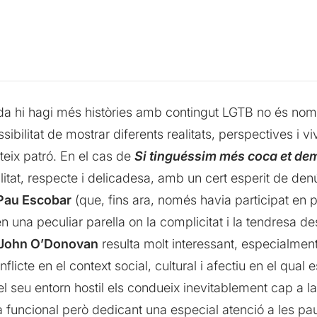
 hi hagi més històries amb contingut LGTB no és només 
ibilitat de mostrar diferents realitats, perspectives i vi
eix patró. En el cas de
Si tinguéssim més coca et de
itat, respecte i delicadesa, amb un cert esperit de den
Pau Escobar
(que, fins ara, només havia participat en 
 una peculiar parella on la complicitat i la tendresa d
John O’Donovan
resulta molt interessant, especialment
flicte en el context social, cultural i afectiu en el qual
 el seu entorn hostil els condueix inevitablement cap a l
uncional però dedicant una especial atenció a les pause