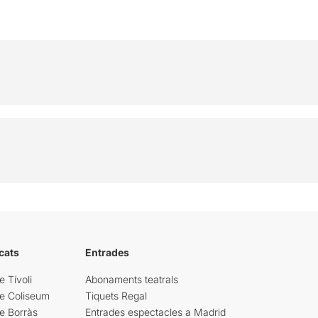
cats
Entrades
e Tívoli
Abonaments teatrals
re Coliseum
Tiquets Regal
e Borràs
Entrades espectacles a Madrid