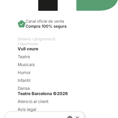
Canal oficial de venta
Compra 100% segura
Disseny i programació:
Copymouse
Vull veure
Teatre
Musicals
Humor
Infantil
Dansa
Teatre Barcelona ©2026
Atenció al client
Avís legal
×
Política de privacitat