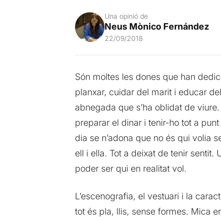
Una opinió de
Neus Mònico Fernández
22/09/2018
Són moltes les dones que han dedica
planxar, cuidar del marit i educar de
abnegada que s’ha oblidat de viure. 
preparar el dinar i tenir-ho tot a pun
dia se n’adona que no és qui volia se
ell i ella. Tot a deixat de tenir senti
poder ser qui en realitat vol.
L’escenografia, el vestuari i la car
tot és pla, llis, sense formes. Mica