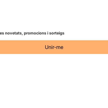
les novetats, promocions i sorteigs
Unir-me