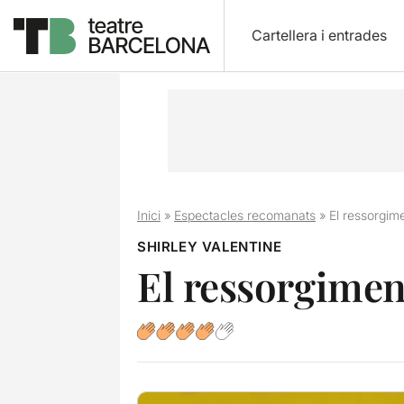
Cartellera i entrades
Inici
»
Espectacles recomanats
»
El ressorgim
SHIRLEY VALENTINE
El ressorgimen