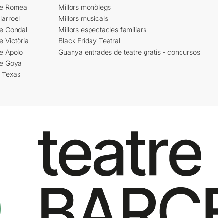
re Romea
Millors monòlegs
larroel
Millors musicals
re Condal
Millors espectacles familiars
e Victòria
Black Friday Teatral
e Apolo
Guanya entrades de teatre gratis - concursos
re Goya
i Texas