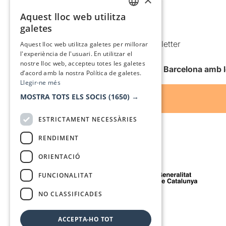
Política de cookies
Aquest lloc web utilitza
CATALAN
galetes
Condicions d’ús
SPANISH
Comunicacions comercials i Newsletter
Aquest lloc web utilitza galetes per millorar
l'experiència de l'usuari. En utilitzar el
Anuncia’t
nostre lloc web, accepteu totes les galetes
Vull rebre la newsletter de Teatre Barcelona amb 
d’acord amb la nostra Política de galetes.
Llegir-ne més
MOSTRA TOTS ELS SOCIS
(1650) →
ESTRICTAMENT NECESSÀRIES
RENDIMENT
ORIENTACIÓ
Amb el suport de
FUNCIONALITAT
NO CLASSIFICADES
Mitjà de comunicació associat a
ACCEPTA-HO TOT