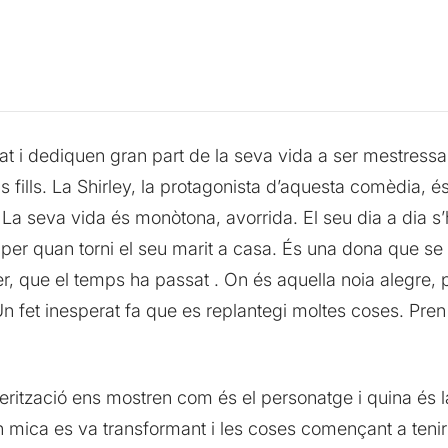
t i dediquen gran part de la seva vida a ser mestressa 
ls fills. La Shirley, la protagonista d’aquesta comèdia,
La seva vida és monòtona, avorrida. El seu dia a dia s’h
t per quan torni el seu marit a casa. És una dona que se s
r, que el temps ha passat . On és aquella noia alegre, pl
t. Un fet inesperat fa que es replantegi moltes coses. Pren
acterització ens mostren com és el personatge i quina é
 en mica es va transformant i les coses començant a teni