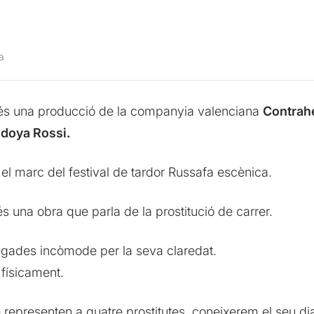
a
s una producció de la companyia valenciana
Contrah
Idoya Rossi.
 el marc del festival de tardor Russafa escènica.
és una obra que parla de la prostitució de carrer.
e vegades incòmode per la seva claredat.
 físicament.
representen a quatre prostitutes, coneixerem el seu dia