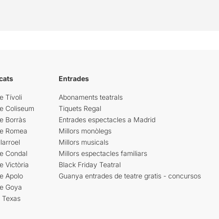
cats
Entrades
e Tívoli
Abonaments teatrals
re Coliseum
Tiquets Regal
e Borràs
Entrades espectacles a Madrid
re Romea
Millors monòlegs
larroel
Millors musicals
re Condal
Millors espectacles familiars
e Victòria
Black Friday Teatral
e Apolo
Guanya entrades de teatre gratis - concursos
re Goya
i Texas