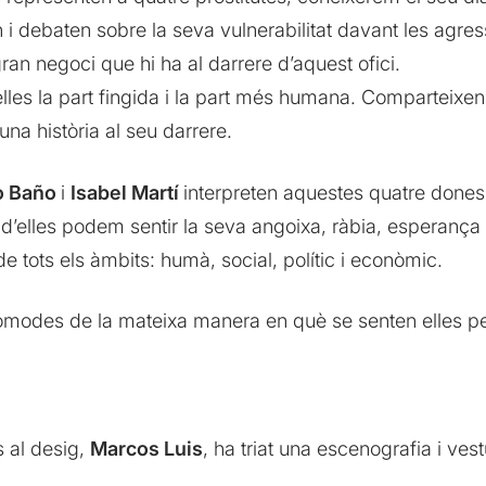
i debaten sobre la seva vulnerabilitat davant les agress
gran negoci que hi ha al darrere d’aquest ofici.
les la part fingida i la part més humana. Comparteixen 
na història al seu darrere.
to Baño
i
Isabel Martí
interpreten aquestes quatre dones 
s d’elles podem sentir la seva angoixa, ràbia, esperanç
de tots els àmbits: humà, social, polític i econòmic.
ncòmodes de la mateixa manera en què se senten elles per
s al desig,
Marcos Luis
, ha triat una escenografia i ves