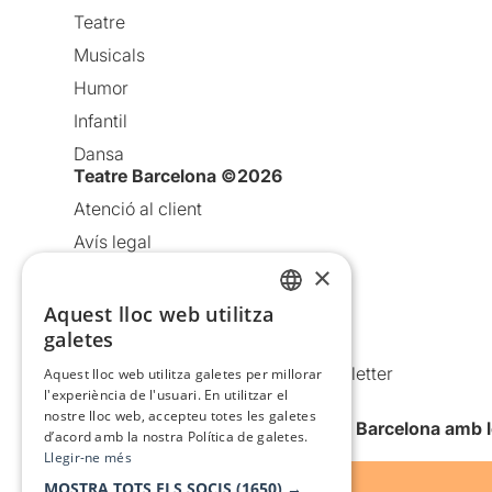
Teatre
Musicals
Humor
Infantil
Dansa
Teatre Barcelona ©2026
Atenció al client
Avís legal
×
Política de privacitat
Política de cookies
Aquest lloc web utilitza
CATALAN
galetes
Condicions d’ús
SPANISH
Comunicacions comercials i Newsletter
Aquest lloc web utilitza galetes per millorar
l'experiència de l'usuari. En utilitzar el
Anuncia’t
nostre lloc web, accepteu totes les galetes
Vull rebre la newsletter de Teatre Barcelona amb 
d’acord amb la nostra Política de galetes.
Llegir-ne més
MOSTRA TOTS ELS SOCIS
(1650) →