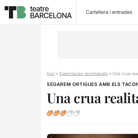
Cartellera i entrades
Inici
»
Espectacles recomanats
»
Una crua real
SEGAREM ORTIGUES AMB ELS TACO
Una crua realit