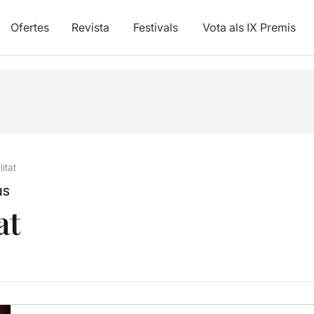
Ofertes
Revista
Festivals
Vota als IX Premis
itat
NS
at