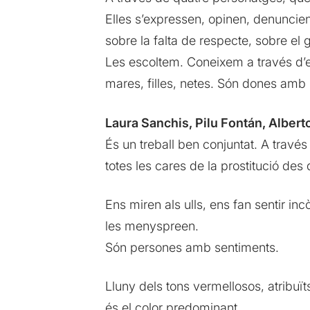
Elles s’expressen, opinen, denuncien 
sobre la falta de respecte, sobre el 
Les escoltem. Coneixem a través d’el
mares, filles, netes. Són dones amb u
Laura Sanchis, Pilu Fontán, Alber
És un treball ben conjuntat. A travé
totes les cares de la prostitució des 
Ens miren als ulls, ens fan sentir i
les menyspreen.
Són persones amb sentiments.
Lluny dels tons vermellosos, atribuït
és el color predominant.