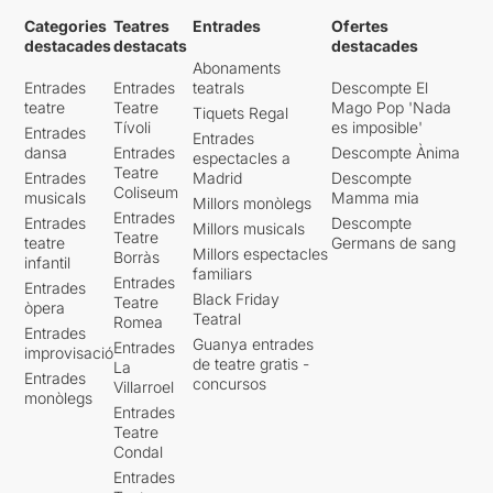
Categories
Teatres
Entrades
Ofertes
destacades
destacats
destacades
Abonaments
Entrades
Entrades
teatrals
Descompte El
teatre
Teatre
Mago Pop 'Nada
Tiquets Regal
Tívoli
es imposible'
Entrades
Entrades
dansa
Entrades
Descompte Ànima
espectacles a
Teatre
Entrades
Madrid
Descompte
Coliseum
musicals
Mamma mia
Millors monòlegs
Entrades
Entrades
Descompte
Millors musicals
Teatre
teatre
Germans de sang
Millors espectacles
Borràs
infantil
familiars
Entrades
Entrades
Black Friday
Teatre
òpera
Teatral
Romea
Entrades
Guanya entrades
Entrades
improvisació
de teatre gratis -
La
Entrades
concursos
Villarroel
monòlegs
Entrades
Teatre
Condal
Entrades