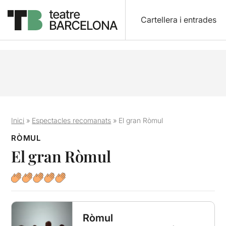
Cartellera i entrades
Inici
»
Espectacles recomanats
»
El gran Ròmul
RÒMUL
El gran Ròmul
Ròmul