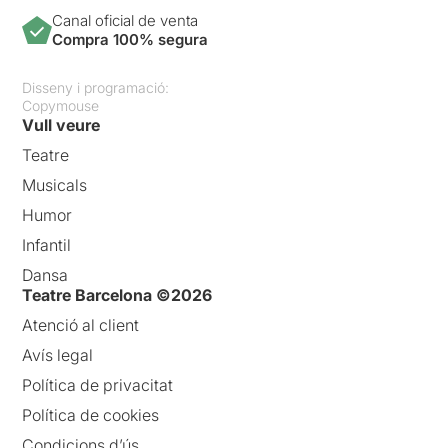
Canal oficial de venta
Compra 100% segura
Disseny i programació:
Copymouse
Vull veure
Teatre
Musicals
Humor
Infantil
Dansa
Teatre Barcelona ©2026
Atenció al client
Avís legal
Política de privacitat
Política de cookies
Condicions d’ús