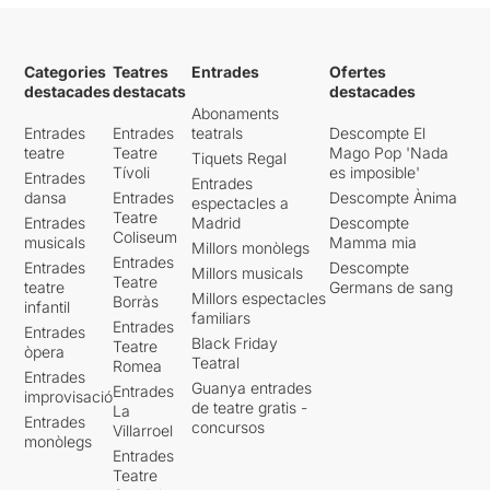
Categories
Teatres
Entrades
Ofertes
destacades
destacats
destacades
Abonaments
Entrades
Entrades
teatrals
Descompte El
teatre
Teatre
Mago Pop 'Nada
Tiquets Regal
Tívoli
es imposible'
Entrades
Entrades
dansa
Entrades
Descompte Ànima
espectacles a
Teatre
Entrades
Madrid
Descompte
Coliseum
musicals
Mamma mia
Millors monòlegs
Entrades
Entrades
Descompte
Millors musicals
Teatre
teatre
Germans de sang
Millors espectacles
Borràs
infantil
familiars
Entrades
Entrades
Black Friday
Teatre
òpera
Teatral
Romea
Entrades
Guanya entrades
Entrades
improvisació
de teatre gratis -
La
Entrades
concursos
Villarroel
monòlegs
Entrades
Teatre