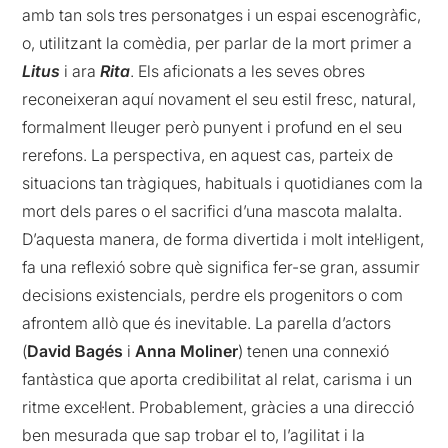
amb tan sols tres personatges i un espai escenogràfic,
o, utilitzant la comèdia, per parlar de la mort primer a
Litus
i ara
Rita
. Els aficionats a les seves obres
reconeixeran aquí novament el seu estil fresc, natural,
formalment lleuger però punyent i profund en el seu
rerefons. La perspectiva, en aquest cas, parteix de
situacions tan tràgiques, habituals i quotidianes com la
mort dels pares o el sacrifici d’una mascota malalta.
D’aquesta manera, de forma divertida i molt intel·ligent,
fa una reflexió sobre què significa fer-se gran, assumir
decisions existencials, perdre els progenitors o com
afrontem allò que és inevitable. La parella d’actors
(
David Bagés
i
Anna Moliner
) tenen una connexió
fantàstica que aporta credibilitat al relat, carisma i un
ritme excel·lent. Probablement, gràcies a una direcció
ben mesurada que sap trobar el to, l’agilitat i la