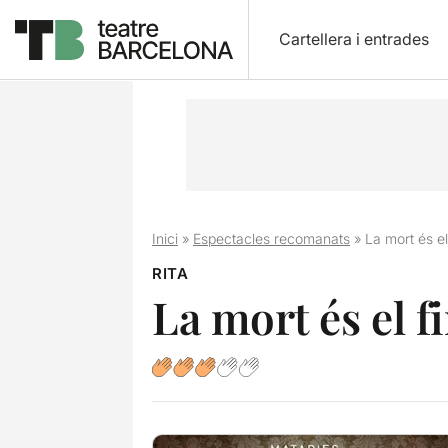
Cartellera i entrades
Inici
»
Espectacles recomanats
»
La mort és el 
RITA
La mort és el fi