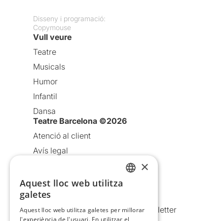
Disseny i programació:
Copymouse
Vull veure
Teatre
Musicals
Humor
Infantil
Dansa
Teatre Barcelona ©2026
Atenció al client
Avís legal
×
Política de privacitat
Política de cookies
Aquest lloc web utilitza
CATALAN
galetes
Condicions d’ús
SPANISH
Comunicacions comercials i Newsletter
Aquest lloc web utilitza galetes per millorar
l'experiència de l'usuari. En utilitzar el