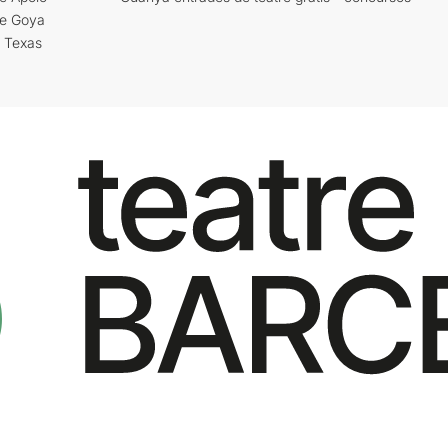
re Goya
i Texas