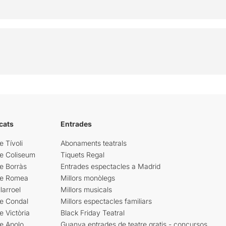
cats
Entrades
e Tívoli
Abonaments teatrals
re Coliseum
Tiquets Regal
e Borràs
Entrades espectacles a Madrid
re Romea
Millors monòlegs
larroel
Millors musicals
re Condal
Millors espectacles familiars
e Victòria
Black Friday Teatral
e Apolo
Guanya entrades de teatre gratis - concursos