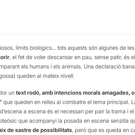
eligiosos, límits biològics… tots aquests són algunes de l
orir
, el fet de voler descansar en pau, sense patir, és e
arant els humans i els animals. Una declaració banali
 gossa) queden al mateix nivell.
ador un
text rodó, amb intencions morals amagades, o
”
que queden en relleu al combatre el tema principal. L
ic d’escena a escena és el necessari per pair la trama i
 apoteòsic que acompanyi la posada en escena senzilla
ix de sastre de possibilitats
, però que es queda en cal