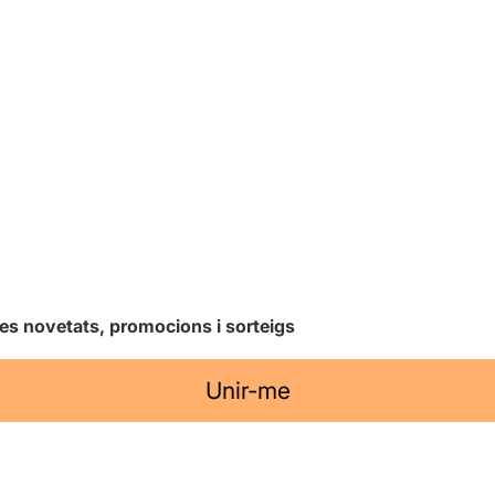
les novetats, promocions i sorteigs
Unir-me