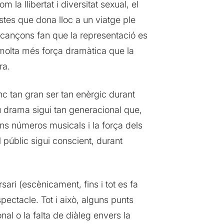
a llibertat i diversitat sexual, el
tes que dona lloc a un viatge ple
s cançons fan que la representació es
i molta més força dramàtica que la
ra.
nc tan gran ser tan enèrgic durant
eu drama sigui tan generacional que,
ans números musicals i la força dels
 públic sigui conscient, durant
ri (escènicament, fins i tot es fa
pectacle. Tot i això, alguns punts
l o la falta de diàleg envers la