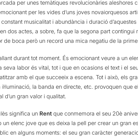
cada per unes temàtiques revolucionàries aleshores com l
ocionant per les vides d’uns joves novaiorquesos artis
la constant musicalitat i abundància i duració d’aqueste
ó en dos actes, a sobre, fa que la segona part contingu
bor de boca però un record una mica negatiu de la prime
 ballant durant tot moment. És emocionant veure a un ele
seva labor és vital, tot i que en ocasions el text i el s
atitzar amb el que succeeix a escena. Tot i això, els gr
il·luminació, la banda en directe, etc. provoquen que el
l d’un gran valor i qualitat.
lès significa un
Rent
que conmemora el seu 20è aniversa
un elenc jove que es deixa la pell per crear un gran es
lic en alguns moments: el seu gran caràcter generaciona