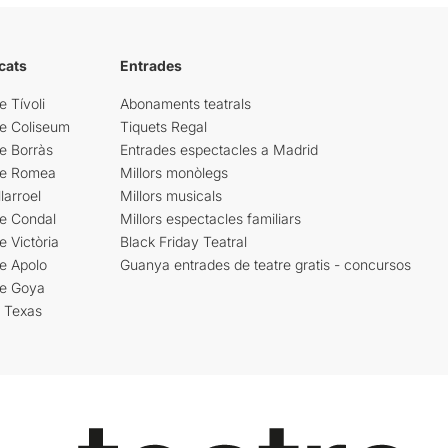
cats
Entrades
e Tívoli
Abonaments teatrals
re Coliseum
Tiquets Regal
e Borràs
Entrades espectacles a Madrid
re Romea
Millors monòlegs
larroel
Millors musicals
re Condal
Millors espectacles familiars
e Victòria
Black Friday Teatral
e Apolo
Guanya entrades de teatre gratis - concursos
re Goya
i Texas