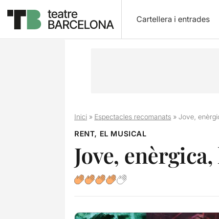
Cartellera i entrades
Inici
»
Espectacles recomanats
»
Jove, enèrgic
RENT, EL MUSICAL
Jove, enèrgica,