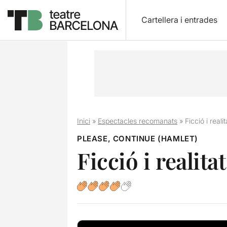
Cartellera i entrades
Inici
»
Espectacles recomanats
»
Ficció i reali
PLEASE, CONTINUE (HAMLET)
Ficció i realita