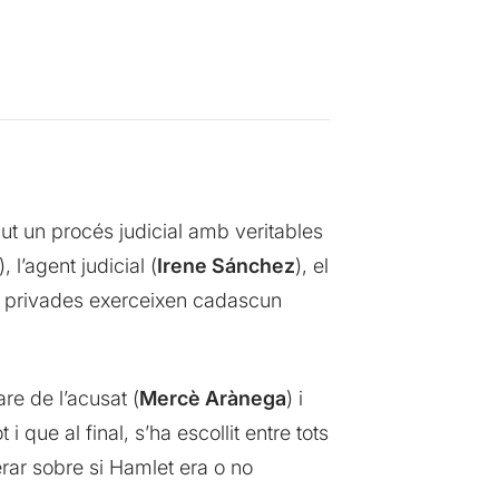
ut un procés judicial amb veritables
), l’agent judicial (
Irene Sánchez
), el
s privades exerceixen cadascun
are de l’acusat (
Mercè Arànega
) i
i que al final, s’ha escollit entre tots
erar sobre si Hamlet era o no