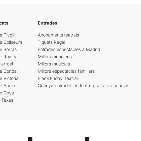
cats
Entrades
e Tívoli
Abonaments teatrals
re Coliseum
Tiquets Regal
e Borràs
Entrades espectacles a Madrid
re Romea
Millors monòlegs
larroel
Millors musicals
re Condal
Millors espectacles familiars
e Victòria
Black Friday Teatral
e Apolo
Guanya entrades de teatre gratis - concursos
re Goya
i Texas