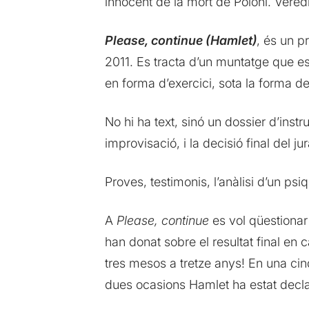
innocent de la mort de Poloni. Veredic
Please, continue (Hamlet)
, és un p
2011. Es tracta d’un muntatge que es
en forma d’exercici, sota la forma de 
No hi ha text, sinó un dossier d’ins
improvisació, i la decisió final del 
Proves, testimonis, l’anàlisi d’un psi
A
Please, continue
es vol qüestionar 
han donat sobre el resultat final e
tres mesos a tretze anys! En una cin
dues ocasions Hamlet ha estat decla