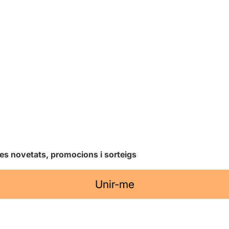
les novetats, promocions i sorteigs
Unir-me