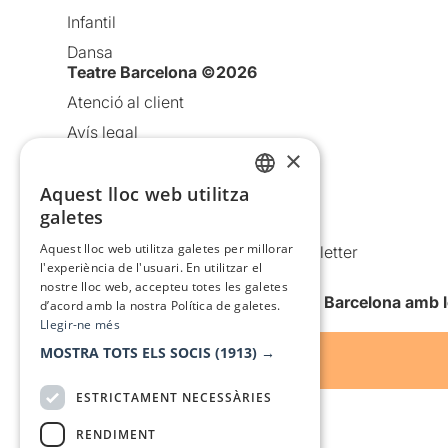
Infantil
Dansa
Teatre Barcelona ©2026
Atenció al client
Avís legal
×
Política de privacitat
Política de cookies
Aquest lloc web utilitza
CATALAN
galetes
Condicions d’ús
SPANISH
Aquest lloc web utilitza galetes per millorar
Comunicacions comercials i Newsletter
l'experiència de l'usuari. En utilitzar el
Anuncia’t
nostre lloc web, accepteu totes les galetes
Vull rebre la newsletter de Teatre Barcelona amb 
d’acord amb la nostra Política de galetes.
Llegir-ne més
MOSTRA TOTS ELS SOCIS
(1913) →
ESTRICTAMENT NECESSÀRIES
RENDIMENT