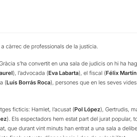
 a càrrec de professionals de la justícia.
ràcia s’ha convertit en una sala de judicis on hi ha hag
aurel
), l’advocada (
Eva Labarta
), el fiscal (
Félix Martín
ra (
Luís Borrás Roca
), persones que en les seves vide
ges ficticis: Hamlet, l’acusat (
Pol López
), Gertrudis, m
uez
). Els espectadors hem estat part del jurat popular, tot 
at, que durant vint minuts han entrat a una sala a delib