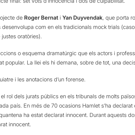
te final: set vots d’innocència i dos de culpabilitat.
rojecte de
Roger Bernat
i
Yan Duyvendak
, que porta r
 desenvolupa com en els tradicionals mock trials (casos
justes oratòries).
truccions o esquema dramatúrgic que els actors i profess
jurat popular. La llei els hi demana, sobre de tot, una de
quiatre i les anotacions d’un forense.
el rol dels jurats públics en els tribunals de molts pa
n cada país. En més de 70 ocasions Hamlet s’ha declar
quantena ha estat declarat innocent. Durant aquests dos 
rat innocent.