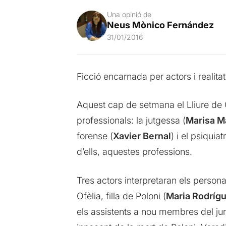
Una opinió de
Neus Mònico Fernández
31/01/2016
Ficció encarnada per actors i realitat
Aquest cap de setmana el Lliure de G
professionals: la jutgessa (
Marisa M
forense (
Xavier Bernal
) i el psiquiat
d’ells, aquestes professions.
Tres actors interpretaran els personat
Ofèlia, filla de Poloni (
Maria Rodríg
els assistents a nou membres del jur