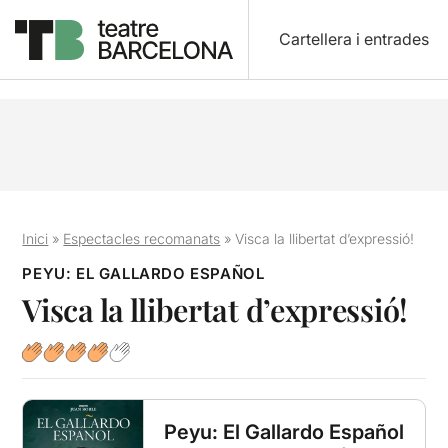
Cartellera i entrades
Inici
»
Espectacles recomanats
»
Visca la llibertat d’expressió!
PEYU: EL GALLARDO ESPAÑOL
Visca la llibertat d’expressió!
Peyu: El Gallardo Español