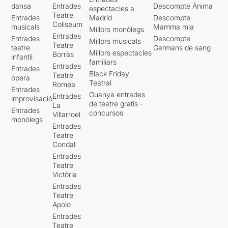
dansa
Entrades
Descompte Ànima
espectacles a
Teatre
Entrades
Madrid
Descompte
Coliseum
musicals
Mamma mia
Millors monòlegs
Entrades
Entrades
Descompte
Millors musicals
Teatre
teatre
Germans de sang
Millors espectacles
Borràs
infantil
familiars
Entrades
Entrades
Black Friday
Teatre
òpera
Teatral
Romea
Entrades
Guanya entrades
Entrades
improvisació
de teatre gratis -
La
Entrades
concursos
Villarroel
monòlegs
Entrades
Teatre
Condal
Entrades
Teatre
Victòria
Entrades
Teatre
Apolo
Entrades
Teatre