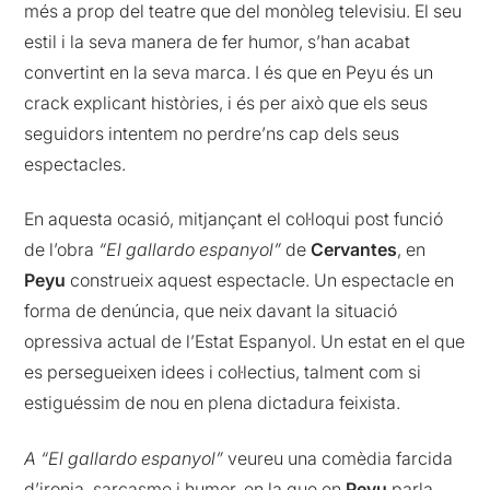
més a prop del teatre que del monòleg televisiu. El seu
estil i la seva manera de fer humor, s’han acabat
convertint en la seva marca. I és que en Peyu és un
crack explicant històries, i és per això que els seus
seguidors intentem no perdre’ns cap dels seus
espectacles.
En aquesta ocasió, mitjançant el col·loqui post funció
de l’obra
“El gallardo espanyol”
de
Cervantes
, en
Peyu
construeix aquest espectacle. Un espectacle en
forma de denúncia, que neix davant la situació
opressiva actual de l’Estat Espanyol. Un estat en el que
es persegueixen idees i col·lectius, talment com si
estiguéssim de nou en plena dictadura feixista.
A “El gallardo espanyol”
veureu una comèdia farcida
d’ironia, sarcasme i humor, en la que en
Peyu
parla