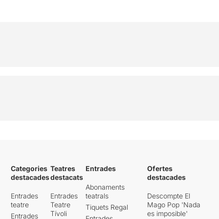
Categories
Teatres
Entrades
Ofertes
destacades
destacats
destacades
Abonaments
Entrades
Entrades
teatrals
Descompte El
teatre
Teatre
Mago Pop 'Nada
Tiquets Regal
Tívoli
es imposible'
Entrades
Entrades