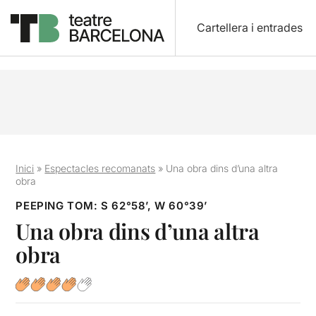
Cartellera i entrades
Inici
»
Espectacles recomanats
»
Una obra dins d’una altra
obra
PEEPING TOM: S 62°58’, W 60°39’
Una obra dins d’una altra
obra