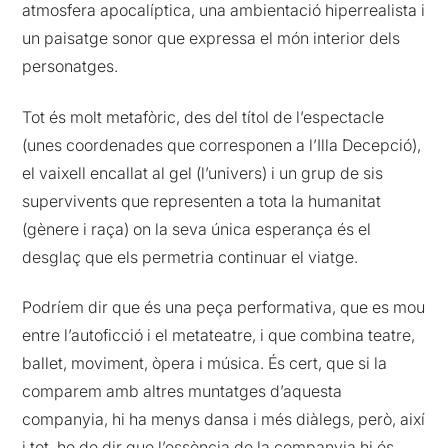
atmosfera apocalíptica, una ambientació hiperrealista i
un paisatge sonor que expressa el món interior dels
personatges.
Tot és molt metafòric, des del títol de l’espectacle
(unes coordenades que corresponen a l’Illa Decepció),
el vaixell encallat al gel (l’univers) i un grup de sis
supervivents que representen a tota la humanitat
(gènere i raça) on la seva única esperança és el
desglaç que els permetria continuar el viatge.
Podríem dir que és una peça performativa, que es mou
entre l’autoficció i el metateatre, i que combina teatre,
ballet, moviment, òpera i música. És cert, que si la
comparem amb altres muntatges d’aquesta
companyia, hi ha menys dansa i més diàlegs, però, així
i tot, he de dir que l’essència de la companyia hi és.