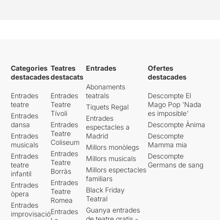
Categories
Teatres
Entrades
Ofertes
destacades
destacats
destacades
Abonaments
Entrades
Entrades
teatrals
Descompte El
teatre
Teatre
Mago Pop 'Nada
Tiquets Regal
Tívoli
es imposible'
Entrades
Entrades
dansa
Entrades
Descompte Ànima
espectacles a
Teatre
Entrades
Madrid
Descompte
Coliseum
musicals
Mamma mia
Millors monòlegs
Entrades
Entrades
Descompte
Millors musicals
Teatre
teatre
Germans de sang
Millors espectacles
Borràs
infantil
familiars
Entrades
Entrades
Black Friday
Teatre
òpera
Teatral
Romea
Entrades
Guanya entrades
Entrades
improvisació
de teatre gratis -