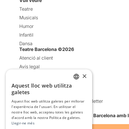
Vull veure
Teatre
Musicals
Humor
Infantil
Dansa
Teatre Barcelona ©2026
Atenció al client
Avís legal
×
Política de privacitat
Política de cookies
Aquest lloc web utilitza
CATALAN
galetes
Condicions d’ús
SPANISH
Comunicacions comercials i Newsletter
Aquest lloc web utilitza galetes per millorar
l'experiència de l'usuari. En utilitzar el
Anuncia’t
nostre lloc web, accepteu totes les galetes
Vull rebre la newsletter de Teatre Barcelona amb 
d’acord amb la nostra Política de galetes.
Llegir-ne més