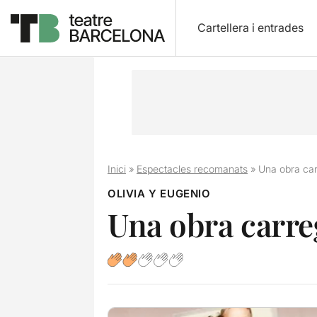
Cartellera i entrades
Inici
»
Espectacles recomanats
»
Una obra car
OLIVIA Y EUGENIO
Una obra carre