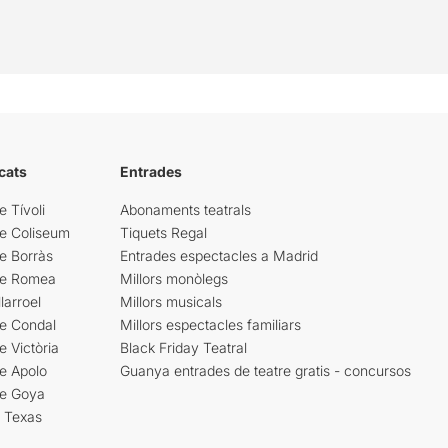
cats
Entrades
e Tívoli
Abonaments teatrals
re Coliseum
Tiquets Regal
e Borràs
Entrades espectacles a Madrid
re Romea
Millors monòlegs
larroel
Millors musicals
re Condal
Millors espectacles familiars
e Victòria
Black Friday Teatral
e Apolo
Guanya entrades de teatre gratis - concursos
re Goya
i Texas