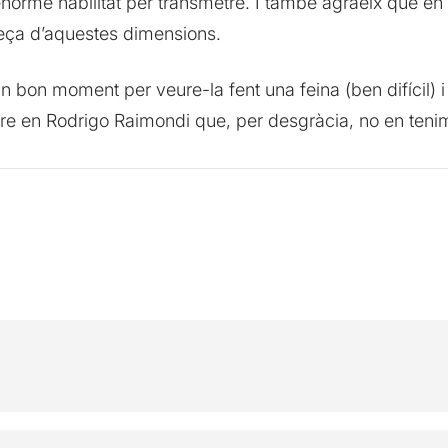
i l’enorme habilitat per transmetre. I també agraeix que 
peça d’aquestes dimensions.
 bon moment per veure-la fent una feina (ben difícil) i 
ure en Rodrigo Raimondi que, per desgràcia, no en tenim 