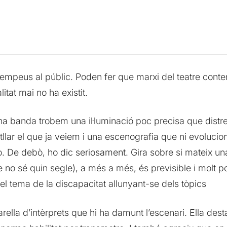
eus al públic. Poden fer que marxi del teatre content i s
itat mai no ha existit.
a banda trobem una il·luminació poc precisa que distr
lar el que ja veiem i una escenografia que ni evoluciona
 De debò, ho dic seriosament. Gira sobre si mateix una i
e no sé quin segle), a més a més, és previsible i molt p
el tema de la discapacitat allunyant-se dels tòpics
ella d’intèrprets que hi ha damunt l’escenari. Ella destaca p