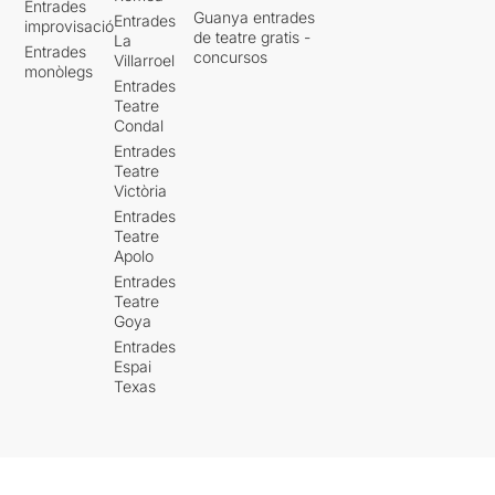
Entrades
Guanya entrades
Entrades
improvisació
de teatre gratis -
La
Entrades
concursos
Villarroel
monòlegs
Entrades
Teatre
Condal
Entrades
Teatre
Victòria
Entrades
Teatre
Apolo
Entrades
Teatre
Goya
Entrades
Espai
Texas