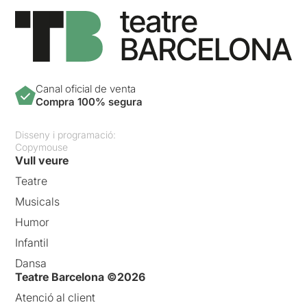
Canal oficial de venta
Compra 100% segura
Disseny i programació:
Copymouse
Vull veure
Teatre
Musicals
Humor
Infantil
Dansa
Teatre Barcelona ©2026
Atenció al client