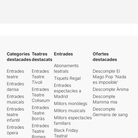
Categories
Teatres
Entrades
Ofertes
destacades
destacats
destacades
Abonaments
Entrades
Entrades
teatrals
Descompte El
teatre
Teatre
Mago Pop 'Nada
Tiquets Regal
Tívoli
es imposible'
Entrades
Entrades
dansa
Entrades
Descompte Ànima
espectacles a
Teatre
Entrades
Madrid
Descompte
Coliseum
musicals
Mamma mia
Millors monòlegs
Entrades
Entrades
Descompte
Millors musicals
Teatre
teatre
Germans de sang
Millors espectacles
Borràs
infantil
familiars
Entrades
Entrades
Black Friday
Teatre
òpera
Teatral
Romea