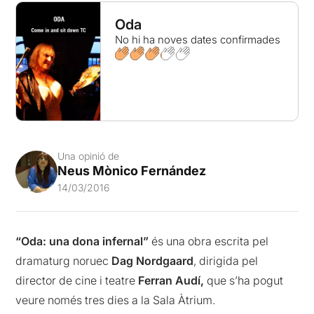
Oda
No hi ha noves dates confirmades
Una opinió de
Neus Mònico Fernández
14/03/2016
“Oda: una dona infernal”
és una obra escrita pel
dramaturg noruec
Dag Nordgaard
, dirigida pel
director de cine i teatre
Ferran Audí,
que s’ha pogut
veure només tres dies a la Sala Àtrium.