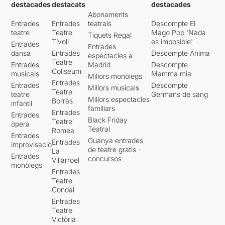
destacades
destacats
destacades
Abonaments
Entrades
Entrades
teatrals
Descompte El
teatre
Teatre
Mago Pop 'Nada
Tiquets Regal
Tívoli
es imposible'
Entrades
Entrades
dansa
Entrades
Descompte Ànima
espectacles a
Teatre
Entrades
Madrid
Descompte
Coliseum
musicals
Mamma mia
Millors monòlegs
Entrades
Entrades
Descompte
Millors musicals
Teatre
teatre
Germans de sang
Millors espectacles
Borràs
infantil
familiars
Entrades
Entrades
Black Friday
Teatre
òpera
Teatral
Romea
Entrades
Guanya entrades
Entrades
improvisació
de teatre gratis -
La
Entrades
concursos
Villarroel
monòlegs
Entrades
Teatre
Condal
Entrades
Teatre
Victòria