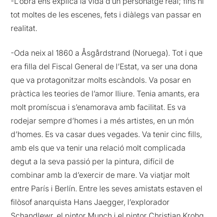
-L’obra ens explica la vida d’un personatge real; fins hi
tot moltes de les escenes, fets i diàlegs van passar en
realitat.
-Oda neix al 1860 a Åsgårdstrand (Noruega). Tot i que
era filla del Fiscal General de l’Estat, va ser una dona
que va protagonitzar molts escàndols. Va posar en
pràctica les teories de l’amor lliure. Tenia amants, era
molt promíscua i s’enamorava amb facilitat. Es va
rodejar sempre d’homes i a més artistes, en un món
d’homes. Es va casar dues vegades. Va tenir cinc fills,
amb els que va tenir una relació molt complicada
degut a la seva passió per la pintura, difícil de
combinar amb la d’exercir de mare. Va viatjar molt
entre París i Berlín. Entre les seves amistats estaven el
filòsof anarquista Hans Jaegger, l’explorador
Schandlewr, el pintor Munch i el pintor Christian Krohg,