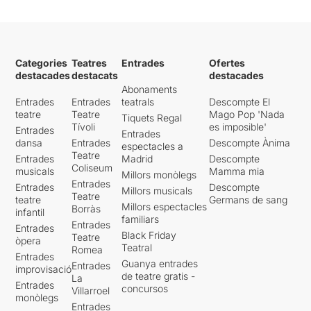
Categories
Teatres
Entrades
Ofertes
destacades
destacats
destacades
Abonaments
Entrades
Entrades
teatrals
Descompte El
teatre
Teatre
Mago Pop 'Nada
Tiquets Regal
Tívoli
es imposible'
Entrades
Entrades
dansa
Entrades
Descompte Ànima
espectacles a
Teatre
Entrades
Madrid
Descompte
Coliseum
musicals
Mamma mia
Millors monòlegs
Entrades
Entrades
Descompte
Millors musicals
Teatre
teatre
Germans de sang
Millors espectacles
Borràs
infantil
familiars
Entrades
Entrades
Black Friday
Teatre
òpera
Teatral
Romea
Entrades
Guanya entrades
Entrades
improvisació
de teatre gratis -
La
Entrades
concursos
Villarroel
monòlegs
Entrades