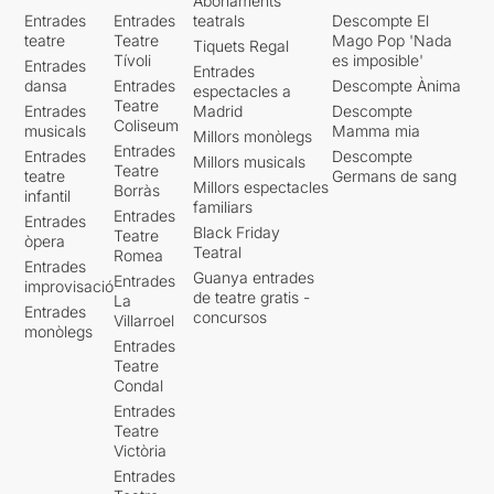
Abonaments
Entrades
Entrades
teatrals
Descompte El
teatre
Teatre
Mago Pop 'Nada
Tiquets Regal
Tívoli
es imposible'
Entrades
Entrades
dansa
Entrades
Descompte Ànima
espectacles a
Teatre
Entrades
Madrid
Descompte
Coliseum
musicals
Mamma mia
Millors monòlegs
Entrades
Entrades
Descompte
Millors musicals
Teatre
teatre
Germans de sang
Millors espectacles
Borràs
infantil
familiars
Entrades
Entrades
Black Friday
Teatre
òpera
Teatral
Romea
Entrades
Guanya entrades
Entrades
improvisació
de teatre gratis -
La
Entrades
concursos
Villarroel
monòlegs
Entrades
Teatre
Condal
Entrades
Teatre
Victòria
Entrades