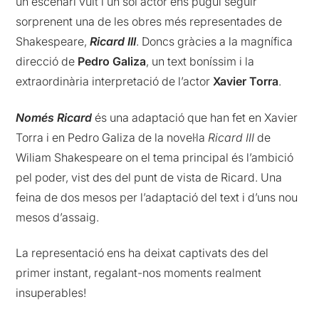
un escenari vuit i un sol actor ens pugui seguir
sorprenent una de les obres més representades de
Shakespeare,
Ricard III
. Doncs gràcies a la magnífica
direcció de
Pedro Galiza
, un text boníssim i la
extraordinària interpretació de l’actor
Xavier Torra
.
Només Ricard
és una adaptació que han fet en Xavier
Torra i en Pedro Galiza de la novel·la
Ricard III
de
Wiliam Shakespeare on el tema principal és l’ambició
pel poder, vist des del punt de vista de Ricard. Una
feina de dos mesos per l’adaptació del text i d’uns nou
mesos d’assaig.
La representació ens ha deixat captivats des del
primer instant, regalant-nos moments realment
insuperables!