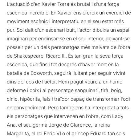
L’actuació d’en Xavier Torra és brutal i d’una força
escènica increïble. En Xavier ens ofereix un exercici de
moviment escènic i interpretatiu en el seu estat més
pur. Sol dalt d’un escenari buit, l’actor dibuixa un espai
imaginari per endinsar-se en el seu interior, deixant-se
posseir per un dels personatges més malvats de l’obra
de Shakespeare, Ricard III. És tan gran la seva força
escènica, que fins i tot després d’haver mort en la
batalla de Bosworth, seguirà lluitant per seguir vivint
dins del cos de l’actor. Hem pogut veure a un home
deforme i coix i al personatge sanguinari, tirà, boig,
cínic, hipòcrita, fals i traïdor capaç de transformar l’odi
en convenciment. Però també ens ha interpretat a tots
els personatges que intervenen en l’obra, com Lady
Ana, el seu germà Jorge de Clarence, la reina
Margarita, el rei Enric VI o el príncep Eduard tan sols