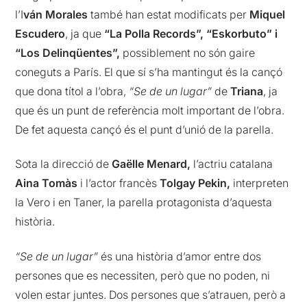
l’I
ván Morales
també han estat modificats per
Miquel
Escudero
, ja que
“La Polla Records”, “Eskorbuto” i
“Los Delinqüentes”,
possiblement no són gaire
coneguts a París. El que sí s’ha mantingut és la cançó
que dona títol a l’obra,
“Se de un lugar”
de
Triana
, ja
que és un punt de referència molt important de l’obra.
De fet aquesta cançó és el punt d’unió de la parella.
Sota la direcció de
Gaëlle Menard,
l’actriu catalana
Aina Tomàs
i l’actor francès
Tolgay Pekin,
interpreten
la Vero i en Taner, la parella protagonista d’aquesta
història.
“Se de un lugar”
és una història d’amor entre dos
persones que es necessiten, però que no poden, ni
volen estar juntes. Dos persones que s’atrauen, però a