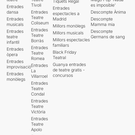
Tiquets Regal
Tívoli
es imposible'
Entrades
Entrades
dansa
Entrades
Descompte Ànima
espectacles a
Teatre
Entrades
Madrid
Descompte
Coliseum
musicals
Mamma mia
Millors monòlegs
Entrades
Entrades
Descompte
Millors musicals
Teatre
teatre
Germans de sang
Millors espectacles
Borràs
infantil
familiars
Entrades
Entrades
Black Friday
Teatre
òpera
Teatral
Romea
Entrades
Guanya entrades
Entrades
improvisació
de teatre gratis -
La
Entrades
concursos
Villarroel
monòlegs
Entrades
Teatre
Condal
Entrades
Teatre
Victòria
Entrades
Teatre
Apolo