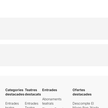
Categories
Teatres
Entrades
Ofertes
destacades
destacats
destacades
Abonaments
Entrades
Entrades
teatrals
Descompte El
teatre
Teatre
Mago Pop 'Nada