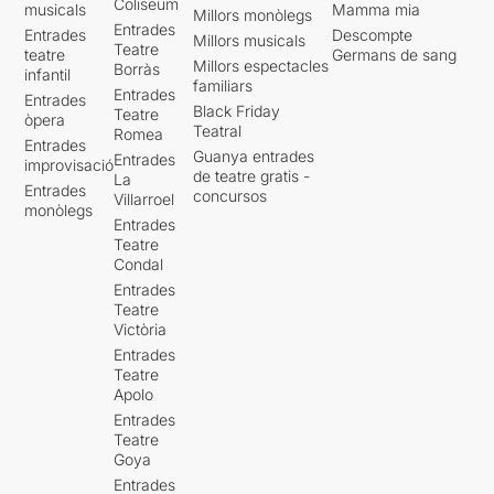
Coliseum
musicals
Mamma mia
Millors monòlegs
Entrades
Entrades
Descompte
Millors musicals
Teatre
teatre
Germans de sang
Millors espectacles
Borràs
infantil
familiars
Entrades
Entrades
Black Friday
Teatre
òpera
Teatral
Romea
Entrades
Guanya entrades
Entrades
improvisació
de teatre gratis -
La
Entrades
concursos
Villarroel
monòlegs
Entrades
Teatre
Condal
Entrades
Teatre
Victòria
Entrades
Teatre
Apolo
Entrades
Teatre
Goya
Entrades