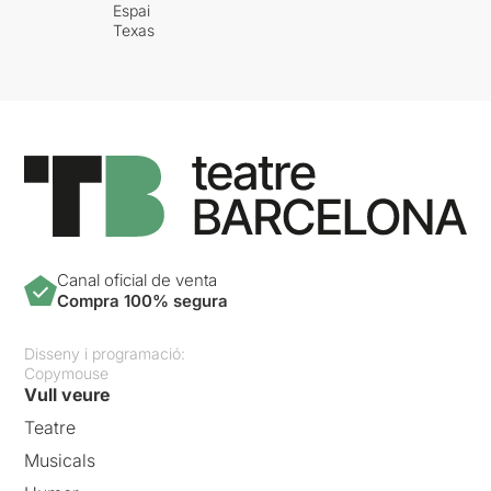
Espai
Texas
Canal oficial de venta
Compra 100% segura
Disseny i programació:
Copymouse
Vull veure
Teatre
Musicals