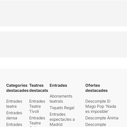
Categories
Teatres
Entrades
Ofertes
destacades
destacats
destacades
Abonaments
Entrades
Entrades
teatrals
Descompte El
teatre
Teatre
Mago Pop 'Nada
Tiquets Regal
Tívoli
es imposible'
Entrades
Entrades
dansa
Entrades
Descompte Ànima
espectacles a
Teatre
Entrades
Madrid
Descompte