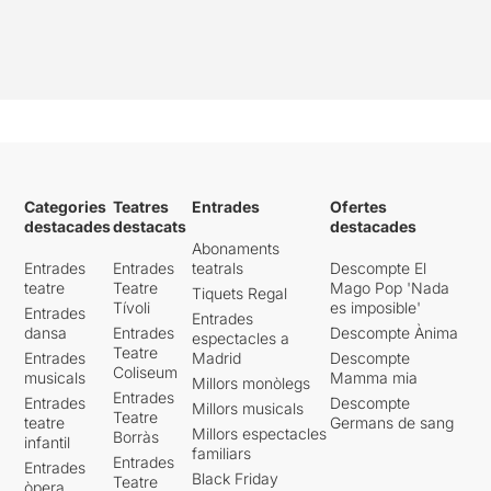
Categories
Teatres
Entrades
Ofertes
destacades
destacats
destacades
Abonaments
Entrades
Entrades
teatrals
Descompte El
teatre
Teatre
Mago Pop 'Nada
Tiquets Regal
Tívoli
es imposible'
Entrades
Entrades
dansa
Entrades
Descompte Ànima
espectacles a
Teatre
Entrades
Madrid
Descompte
Coliseum
musicals
Mamma mia
Millors monòlegs
Entrades
Entrades
Descompte
Millors musicals
Teatre
teatre
Germans de sang
Millors espectacles
Borràs
infantil
familiars
Entrades
Entrades
Black Friday
Teatre
òpera