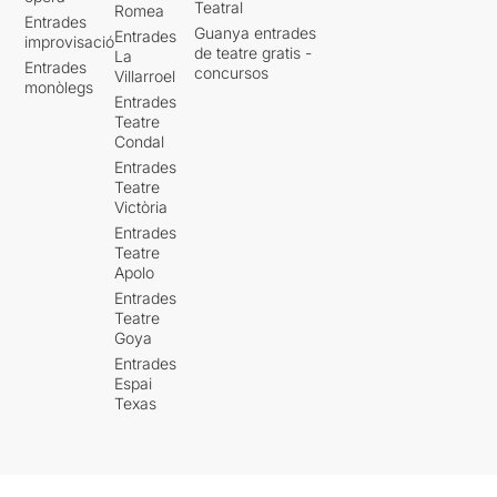
Teatral
Romea
Entrades
Guanya entrades
Entrades
improvisació
de teatre gratis -
La
Entrades
concursos
Villarroel
monòlegs
Entrades
Teatre
Condal
Entrades
Teatre
Victòria
Entrades
Teatre
Apolo
Entrades
Teatre
Goya
Entrades
Espai
Texas