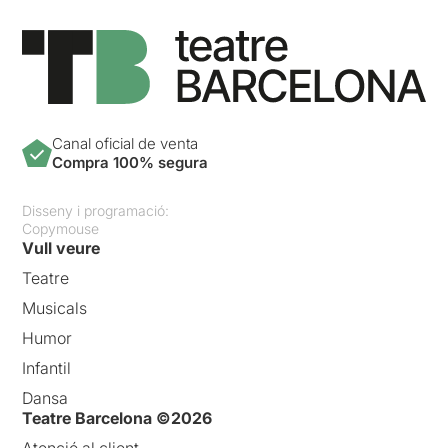
Canal oficial de venta
Compra 100% segura
Disseny i programació:
Copymouse
Vull veure
Teatre
Musicals
Humor
Infantil
Dansa
Teatre Barcelona ©2026
Atenció al client