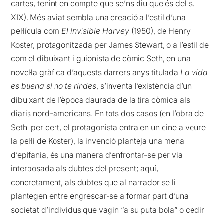
cartes, tenint en compte que se’ns diu que és del s.
XIX). Més aviat sembla una creació a l’estil d’una
pel·lícula com
El invisible Harvey
(1950), de Henry
Koster, protagonitzada per James Stewart, o a l’estil de
com el dibuixant i guionista de còmic Seth, en una
novel·la gràfica d’aquests darrers anys titulada
La vida
es buena si no te rindes
, s’inventa l’existència d’un
dibuixant de l’època daurada de la tira còmica als
diaris nord-americans. En tots dos casos (en l’obra de
Seth, per cert, el protagonista entra en un cine a veure
la pel·li de Koster), la invenció planteja una mena
d’epifania, és una manera d’enfrontar-se per via
interposada als dubtes del present; aquí,
concretament, als dubtes que al narrador se li
plantegen entre engrescar-se a formar part d’una
societat d’individus que vagin “a su puta bola” o cedir