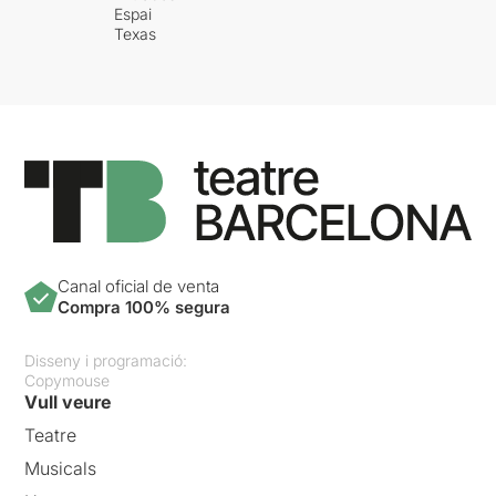
Espai
Texas
Canal oficial de venta
Compra 100% segura
Disseny i programació:
Copymouse
Vull veure
Teatre
Musicals