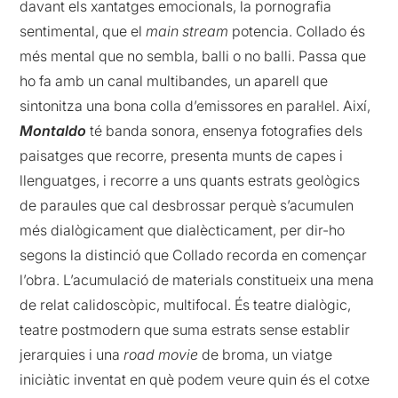
davant els xantatges emocionals, la pornografia
sentimental, que el
main stream
potencia. Collado és
més mental que no sembla, balli o no balli. Passa que
ho fa amb un canal multibandes, un aparell que
sintonitza una bona colla d’emissores en paral·lel. Així,
Montaldo
té banda sonora, ensenya fotografies dels
paisatges que recorre, presenta munts de capes i
llenguatges, i recorre a uns quants estrats geològics
de paraules que cal desbrossar perquè s’acumulen
més dialògicament que dialècticament, per dir-ho
segons la distinció que Collado recorda en començar
l’obra. L’acumulació de materials constitueix una mena
de relat calidoscòpic, multifocal. És teatre dialògic,
teatre postmodern que suma estrats sense establir
jerarquies i una
road movie
de broma, un viatge
iniciàtic inventat en què podem veure quin és el cotxe