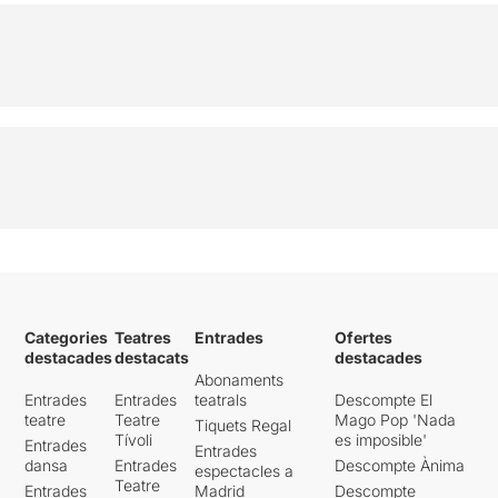
Categories
Teatres
Entrades
Ofertes
destacades
destacats
destacades
Abonaments
Entrades
Entrades
teatrals
Descompte El
teatre
Teatre
Mago Pop 'Nada
Tiquets Regal
Tívoli
es imposible'
Entrades
Entrades
dansa
Entrades
Descompte Ànima
espectacles a
Teatre
Entrades
Madrid
Descompte