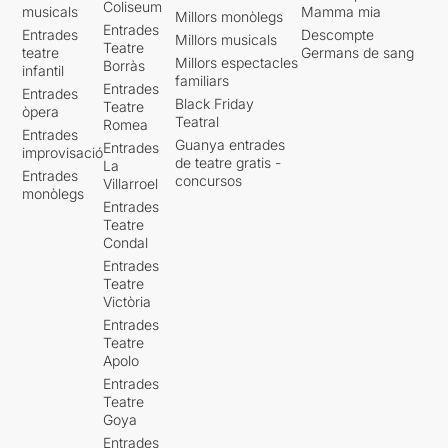
Coliseum
musicals
Mamma mia
Millors monòlegs
Entrades
Entrades
Descompte
Millors musicals
Teatre
teatre
Germans de sang
Millors espectacles
Borràs
infantil
familiars
Entrades
Entrades
Black Friday
Teatre
òpera
Teatral
Romea
Entrades
Guanya entrades
Entrades
improvisació
de teatre gratis -
La
Entrades
concursos
Villarroel
monòlegs
Entrades
Teatre
Condal
Entrades
Teatre
Victòria
Entrades
Teatre
Apolo
Entrades
Teatre
Goya
Entrades