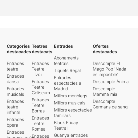
Categories
Teatres
Entrades
Ofertes
destacades
destacats
destacades
Abonaments
Entrades
Entrades
teatrals
Descompte El
teatre
Teatre
Mago Pop 'Nada
Tiquets Regal
Tívoli
es imposible'
Entrades
Entrades
dansa
Entrades
Descompte Ànima
espectacles a
Teatre
Entrades
Madrid
Descompte
Coliseum
musicals
Mamma mia
Millors monòlegs
Entrades
Entrades
Descompte
Millors musicals
Teatre
teatre
Germans de sang
Millors espectacles
Borràs
infantil
familiars
Entrades
Entrades
Black Friday
Teatre
òpera
Teatral
Romea
Entrades
Guanya entrades
Entrades
improvisació