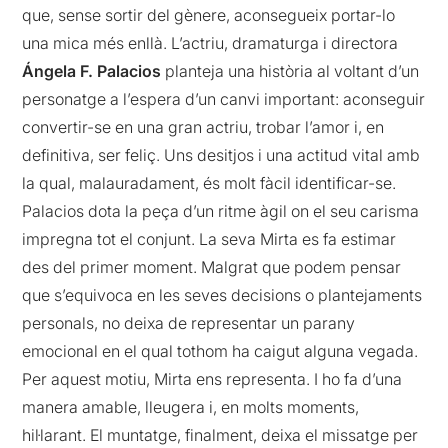
que, sense sortir del gènere, aconsegueix portar-lo
una mica més enllà. L’actriu, dramaturga i directora
Ángela F. Palacios
planteja una història al voltant d’un
personatge a l’espera d’un canvi important: aconseguir
convertir-se en una gran actriu, trobar l’amor i, en
definitiva, ser feliç. Uns desitjos i una actitud vital amb
la qual, malauradament, és molt fàcil identificar-se.
Palacios dota la peça d’un ritme àgil on el seu carisma
impregna tot el conjunt. La seva Mirta es fa estimar
des del primer moment. Malgrat que podem pensar
que s’equivoca en les seves decisions o plantejaments
personals, no deixa de representar un parany
emocional en el qual tothom ha caigut alguna vegada.
Per aquest motiu, Mirta ens representa. I ho fa d’una
manera amable, lleugera i, en molts moments,
hil·larant. El muntatge, finalment, deixa el missatge per