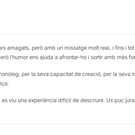
amagats, però amb un missatge molt real, i fins i tot fr
però l’humor ens ajuda a afrontar-ho i sortir amb més for
 monòleg, per la seva capacitat de creació, per la seva i
eça.
 viu una experiència difícil de descriure. Us puc jurar