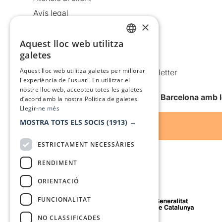
Avís legal
×
Política de privacitat
Aquest lloc web utilitza
Política de cookies
CATALAN
galetes
Condicions d’ús
SPANISH
Aquest lloc web utilitza galetes per millorar
Comunicacions comercials i Newsletter
l'experiència de l'usuari. En utilitzar el
Anuncia’t
nostre lloc web, accepteu totes les galetes
Vull rebre la newsletter de Teatre Barcelona amb 
d’acord amb la nostra Política de galetes.
Llegir-ne més
MOSTRA TOTS ELS SOCIS
(1913) →
ESTRICTAMENT NECESSÀRIES
RENDIMENT
ORIENTACIÓ
Amb el suport de
FUNCIONALITAT
NO CLASSIFICADES