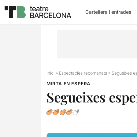
Cartellera i entrades
Inici
»
Espectacles recomanats
»
Segueixes e
MIRTA EN ESPERA
Segueixes espe