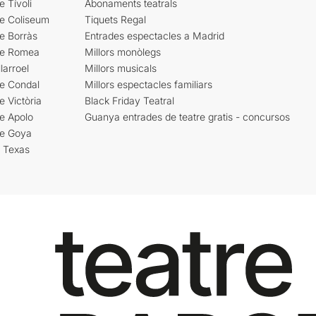
e Tívoli
Abonaments teatrals
re Coliseum
Tiquets Regal
e Borràs
Entrades espectacles a Madrid
re Romea
Millors monòlegs
larroel
Millors musicals
re Condal
Millors espectacles familiars
e Victòria
Black Friday Teatral
e Apolo
Guanya entrades de teatre gratis - concursos
re Goya
i Texas