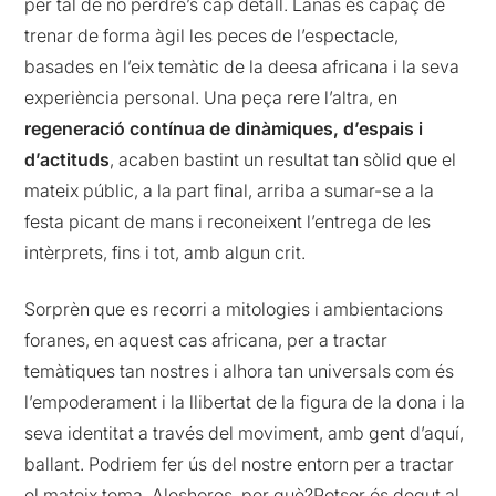
per tal de no perdre’s cap detall. Lanas és capaç de
trenar de forma àgil les peces de l’espectacle,
basades en l’eix temàtic de la deesa africana i la seva
experiència personal. Una peça rere l’altra, en
regeneració contínua de dinàmiques, d’espais i
d’actituds
, acaben bastint un resultat tan sòlid que el
mateix públic, a la part final, arriba a sumar-se a la
festa picant de mans i reconeixent l’entrega de les
intèrprets, fins i tot, amb algun crit.
Sorprèn que es recorri a mitologies i ambientacions
foranes, en aquest cas africana, per a tractar
temàtiques tan nostres i alhora tan universals com és
l’empoderament i la llibertat de la figura de la dona i la
seva identitat a través del moviment, amb gent d’aquí,
ballant. Podriem fer ús del nostre entorn per a tractar
el mateix tema. Aleshores, per què?Potser és degut al