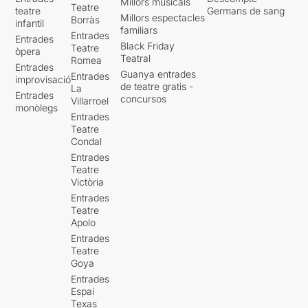
Millors musicals
Teatre
teatre
Germans de sang
Millors espectacles
Borràs
infantil
familiars
Entrades
Entrades
Black Friday
Teatre
òpera
Teatral
Romea
Entrades
Guanya entrades
Entrades
improvisació
de teatre gratis -
La
Entrades
concursos
Villarroel
monòlegs
Entrades
Teatre
Condal
Entrades
Teatre
Victòria
Entrades
Teatre
Apolo
Entrades
Teatre
Goya
Entrades
Espai
Texas