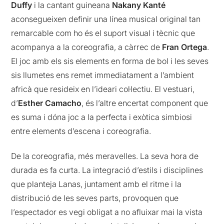
Duffy
i la cantant guineana
Nakany Kanté
aconsegueixen definir una línea musical original tan
remarcable com ho és el suport visual i tècnic que
acompanya a la coreografia, a càrrec de
Fran Ortega
.
El joc amb els sis elements en forma de bol i les seves
sis llumetes ens remet immediatament a l’ambient
africà que resideix en l’ideari col·lectiu. El vestuari,
d’
Esther Camacho
, és l’altre encertat component que
es suma i dóna joc a la perfecta i exòtica simbiosi
entre elements d’escena i coreografia.
De la coreografia, més meravelles. La seva hora de
durada es fa curta. La integració d’estils i disciplines
que planteja Lanas, juntament amb el ritme i la
distribució de les seves parts, provoquen que
l’espectador es vegi obligat a no afluixar mai la vista