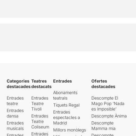
Categories
Teatres
Entrades
Ofertes
destacades
destacats
destacades
Abonaments
Entrades
Entrades
teatrals
Descompte El
teatre
Teatre
Mago Pop 'Nada
Tiquets Regal
Tívoli
es imposible'
Entrades
Entrades
dansa
Entrades
Descompte Ànima
espectacles a
Teatre
Entrades
Madrid
Descompte
Coliseum
musicals
Mamma mia
Millors monòlegs
Entrades
Entrades
Descompte