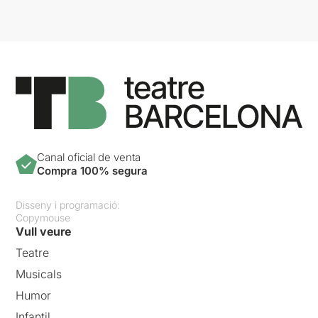
Canal oficial de venta
Compra 100% segura
Disseny i programació:
Copymouse
Vull veure
Teatre
Musicals
Humor
Infantil