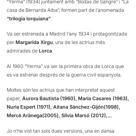
“Yerma” (1934) juntament amb “Bodas de Sangre” i “La
casa de Bernarda Alba”, formen part de l’anomenada
“trilogia lorquiana”
.
Va ser estrenada a Madrid l’any 1934 i protagonitzada
per
Margarida Xirgu
, una de les actrius més
admirades de
Lorca
.
Al 1960 “Yerma” va ser la primera obra de Lorca que
es va estrenar després de la guerra civil espanyola.
Moltes són les actrius que han interpretat aquest
paper,
Aurora Bautista (1960),
María Casares (1963),
Nuria Espert (1971), Aitana Sánchez-Gijón(1998),
Mercè Arànega(2005), Silvia Marsó (2012),…
Jo n’he vist tan sols dues versions, una en dansa