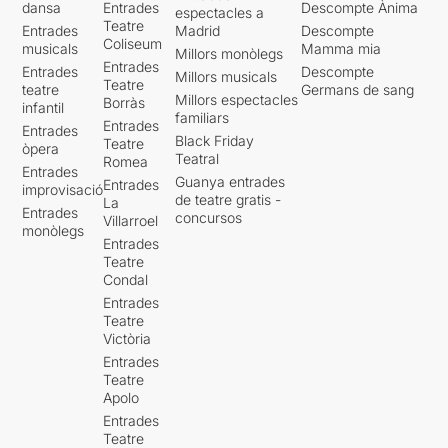
dansa
Entrades
Descompte Ànima
espectacles a
Teatre
Entrades
Madrid
Descompte
Coliseum
musicals
Mamma mia
Millors monòlegs
Entrades
Entrades
Descompte
Millors musicals
Teatre
teatre
Germans de sang
Millors espectacles
Borràs
infantil
familiars
Entrades
Entrades
Black Friday
Teatre
òpera
Teatral
Romea
Entrades
Guanya entrades
Entrades
improvisació
de teatre gratis -
La
Entrades
concursos
Villarroel
monòlegs
Entrades
Teatre
Condal
Entrades
Teatre
Victòria
Entrades
Teatre
Apolo
Entrades
Teatre