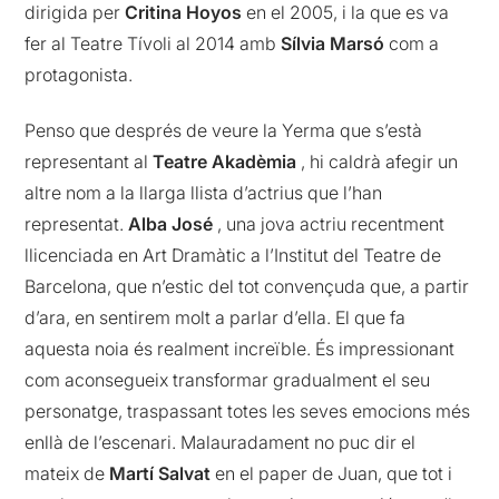
dirigida per
Critina Hoyos
en el 2005, i la que es va
fer al Teatre Tívoli al 2014 amb
Sílvia Marsó
com a
protagonista.
Penso que després de veure la Yerma que s’està
representant al
Teatre Akadèmia
, hi caldrà afegir un
altre nom a la llarga llista d’actrius que l’han
representat.
Alba José
, una jova actriu recentment
llicenciada en Art Dramàtic a l’Institut del Teatre de
Barcelona, que n’estic del tot convençuda que, a partir
d’ara, en sentirem molt a parlar d’ella. El que fa
aquesta noia és realment increïble. És impressionant
com aconsegueix transformar gradualment el seu
personatge, traspassant totes les seves emocions més
enllà de l’escenari. Malauradament no puc dir el
mateix de
Martí Salvat
en el paper de Juan, que tot i