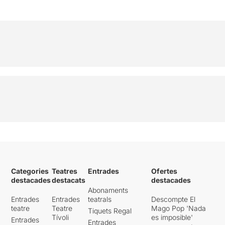
Categories
Teatres
Entrades
Ofertes
destacades
destacats
destacades
Abonaments
Entrades
Entrades
teatrals
Descompte El
teatre
Teatre
Mago Pop 'Nada
Tiquets Regal
Tívoli
es imposible'
Entrades
Entrades