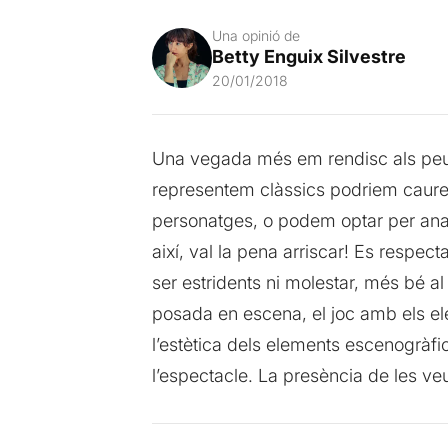
Una opinió de
Betty Enguix Silvestre
20/01/2018
Una vegada més em rendisc als peus
representem clàssics podriem caure 
personatges, o podem optar per anar
així, val la pena arriscar! Es resp
ser estridents ni molestar, més bé al
posada en escena, el joc amb els ele
l’estètica dels elements escenogràfic
l’espectacle. La presència de les ve