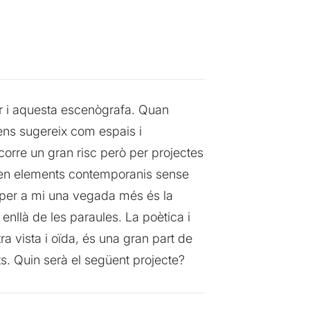
r i aquesta escenògrafa. Quan
ens sugereix com espais i
orre un gran risc però per projectes
eguen elements contemporanis sense
at per a mi una vegada més és la
nllà de les paraules. La poètica i
ra vista i oïda, és una gran part de
ts. Quin serà el següent projecte?