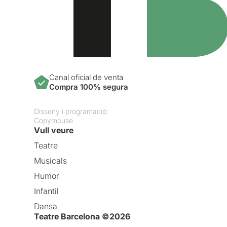
Canal oficial de venta
Compra 100% segura
Disseny i programació:
Copymouse
Vull veure
Teatre
Musicals
Humor
Infantil
Dansa
Teatre Barcelona ©2026