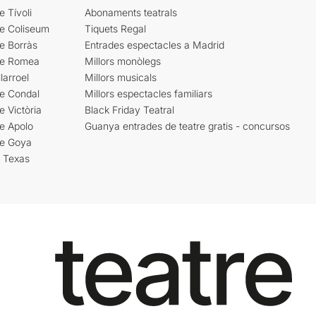
e Tívoli
Abonaments teatrals
re Coliseum
Tiquets Regal
e Borràs
Entrades espectacles a Madrid
re Romea
Millors monòlegs
larroel
Millors musicals
re Condal
Millors espectacles familiars
e Victòria
Black Friday Teatral
e Apolo
Guanya entrades de teatre gratis - concursos
re Goya
i Texas