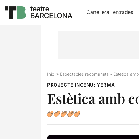
Cartellera i entrades
Inici
»
Espectacles recomanats
»
Estètica amb
PROJECTE INGENU: YERMA
Estètica amb c