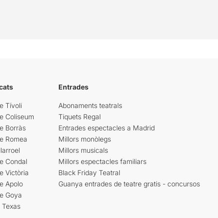
cats
Entrades
e Tívoli
Abonaments teatrals
re Coliseum
Tiquets Regal
e Borràs
Entrades espectacles a Madrid
re Romea
Millors monòlegs
larroel
Millors musicals
re Condal
Millors espectacles familiars
e Victòria
Black Friday Teatral
e Apolo
Guanya entrades de teatre gratis - concursos
re Goya
i Texas