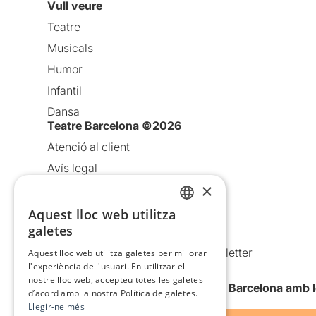
Vull veure
Teatre
Musicals
Humor
Infantil
Dansa
Teatre Barcelona ©2026
Atenció al client
Avís legal
×
Política de privacitat
Política de cookies
Aquest lloc web utilitza
CATALAN
galetes
Condicions d’ús
SPANISH
Comunicacions comercials i Newsletter
Aquest lloc web utilitza galetes per millorar
l'experiència de l'usuari. En utilitzar el
Anuncia’t
nostre lloc web, accepteu totes les galetes
Vull rebre la newsletter de Teatre Barcelona amb 
d’acord amb la nostra Política de galetes.
Llegir-ne més