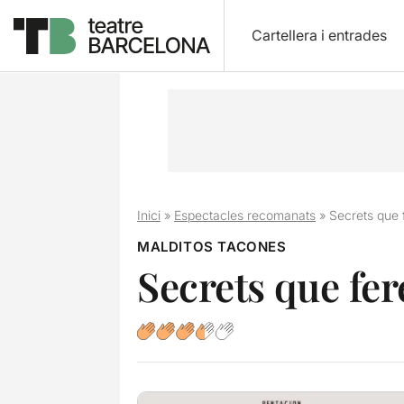
Cartellera i entrades
Inici
»
Espectacles recomanats
»
Secrets que 
MALDITOS TACONES
Secrets que fer