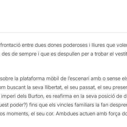
rontació entre dues dones poderoses i lliures que volen
es de sempre i que es despullen per a trobar el vesti
sobre la plataforma mòbil de l’escenari amb o sense el
m buscant la seva llibertat, el seu passat, el seu present
n imperi dels Burton, es reafirma en la seva posició de 
uest poder?) fins que els vincles familiars la fan despr
sos moments, el seu cor. Ambdues actuen amb força dotan