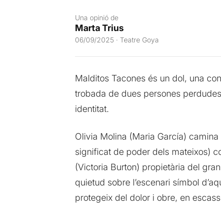
Una opinió de
Marta Trius
06/09/2025 · Teatre Goya
Malditos Tacones és un dol, una conf
trobada de dues persones perdudes d
identitat.
Olivia Molina (Maria García) camina 
significat de poder dels mateixos) co
(Victoria Burton) propietària del gra
quietud sobre l’escenari símbol d’aq
protegeix del dolor i obre, en escas