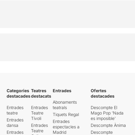
Categories
Teatres
Entrades
Ofertes
destacades
destacats
destacades
Abonaments
Entrades
Entrades
teatrals
Descompte El
teatre
Teatre
Mago Pop 'Nada
Tiquets Regal
Tívoli
es imposible'
Entrades
Entrades
dansa
Entrades
Descompte Ànima
espectacles a
Teatre
Entrades
Madrid
Descompte