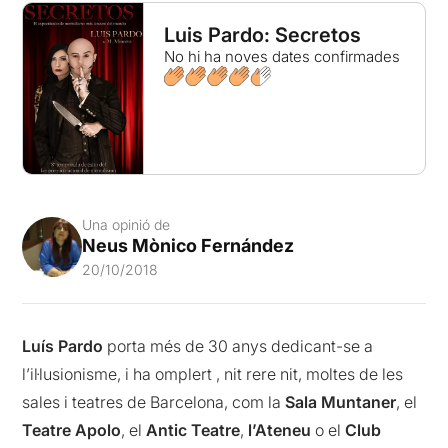
Luis Pardo: Secretos
No hi ha noves dates confirmades
Una opinió de
Neus Mònico Fernández
20/10/2018
Luís Pardo
porta més de 30 anys dedicant-se a
l’il·lusionisme, i ha omplert , nit rere nit, moltes de les
sales i teatres de Barcelona, com la
Sala Muntaner
, el
Teatre Apolo
, el
Antic Teatre
,
l’Ateneu
o el
Club