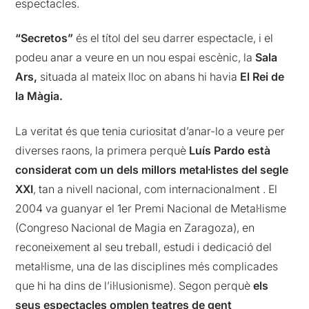
espectacles.
“Secretos”
és el títol del seu darrer espectacle, i el
podeu anar a veure en un nou espai escènic, la
Sala
Ars,
situada al mateix lloc on abans hi havia
El Rei de
la Màgia.
La veritat és que tenia curiositat d’anar-lo a veure per
diverses raons, la primera perquè
Luís Pardo està
considerat com un dels millors metal·listes del segle
XXI
, tan a nivell nacional, com internacionalment . El
2004 va guanyar el 1er Premi Nacional de Metal·lisme
(Congreso Nacional de Magia en Zaragoza), en
reconeixement al seu treball, estudi i dedicació del
metal·lisme, una de las disciplines més complicades
que hi ha dins de l’il·lusionisme). Segon perquè
els
seus espectacles omplen teatres de gent