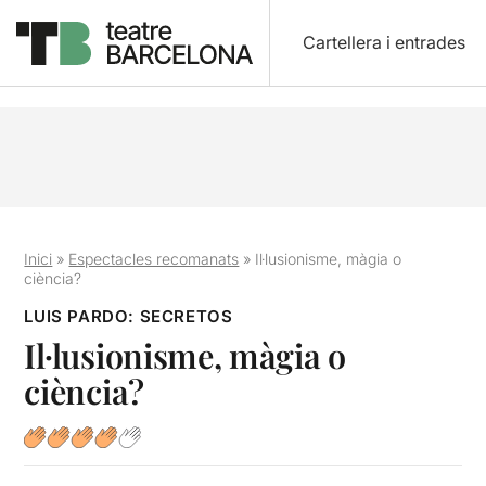
Cartellera i entrades
Inici
»
Espectacles recomanats
»
Il·lusionisme, màgia o
ciència?
LUIS PARDO: SECRETOS
Il·lusionisme, màgia o
ciència?