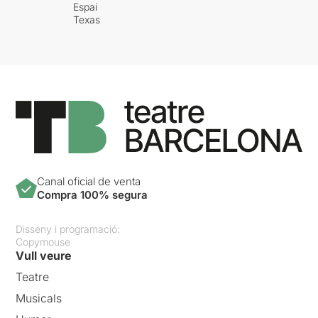
Espai
Texas
Canal oficial de venta
Compra 100% segura
Disseny i programació:
Copymouse
Vull veure
Teatre
Musicals