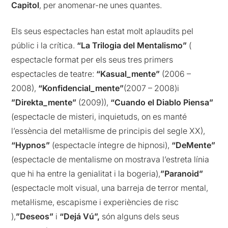
Capitol
, per anomenar-ne unes quantes.
Els seus espectacles han estat molt aplaudits pel
públic i la crítica.
“La Trilogia del Mentalismo”
(
espectacle format per els seus tres primers
espectacles de teatre:
“Kasual_mente”
(2006 –
2008),
“Konfidencial_mente”
(2007 – 2008)i
”Direkta_mente”
(2009)),
“Cuando el Diablo Piensa”
(espectacle de misteri, inquietuds, on es manté
l’essència del metal·lisme de principis del segle XX),
“Hypnos”
(espectacle íntegre de hipnosi),
“DeMente”
(espectacle de mentalisme on mostrava l’estreta línia
que hi ha entre la genialitat i la bogeria),
”Paranoid”
(espectacle molt visual, una barreja de terror mental,
metal·lisme, escapisme i experiències de risc
),
”Deseos”
i
“Dejá Vú”,
són alguns dels seus