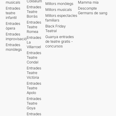
Coliseum
musicals
Mamma mia
Millors monòlegs
Entrades
Entrades
Descompte
Millors musicals
Teatre
teatre
Germans de sang
Millors espectacles
Borràs
infantil
familiars
Entrades
Entrades
Black Friday
Teatre
òpera
Teatral
Romea
Entrades
Guanya entrades
Entrades
improvisació
de teatre gratis -
La
Entrades
concursos
Villarroel
monòlegs
Entrades
Teatre
Condal
Entrades
Teatre
Victòria
Entrades
Teatre
Apolo
Entrades
Teatre
Goya
Entrades