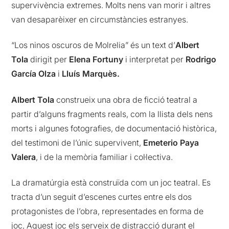
supervivència extremes. Molts nens van morir i altres
van desaparèixer en circumstàncies estranyes.
“Los ninos oscuros de Molrelia” és un text d’
Albert
Tola
dirigit per
Elena Fortuny
i interpretat per
Rodrigo
García Olza
i
Lluís Marquès.
Albert Tola
construeix una obra de ficció teatral a
partir d’alguns fragments reals, com la llista dels nens
morts i algunes fotografies, de documentació històrica,
del testimoni de l’únic supervivent,
Emeterio Paya
Valera
, i de la memòria familiar i col·lectiva.
La dramatúrgia està construïda com un joc teatral. Es
tracta d’un seguit d’escenes curtes entre els dos
protagonistes de l’obra, representades en forma de
joc, Aquest joc els serveix de distracció durant el