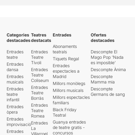
Categories
Teatres
Entrades
Ofertes
destacades
destacats
destacades
Abonaments
Entrades
Entrades
teatrals
Descompte El
teatre
Teatre
Mago Pop 'Nada
Tiquets Regal
Tívoli
es imposible'
Entrades
Entrades
dansa
Entrades
Descompte Ànima
espectacles a
Teatre
Entrades
Madrid
Descompte
Coliseum
musicals
Mamma mia
Millors monòlegs
Entrades
Entrades
Descompte
Millors musicals
Teatre
teatre
Germans de sang
Millors espectacles
Borràs
infantil
familiars
Entrades
Entrades
Black Friday
Teatre
òpera
Teatral
Romea
Entrades
Guanya entrades
Entrades
improvisació
de teatre gratis -
La
Entrades
concursos
Villarroel