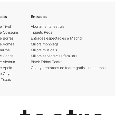
cats
Entrades
e Tívoli
Abonaments teatrals
re Coliseum
Tiquets Regal
e Borràs
Entrades espectacles a Madrid
re Romea
Millors monòlegs
larroel
Millors musicals
re Condal
Millors espectacles familiars
e Victòria
Black Friday Teatral
e Apolo
Guanya entrades de teatre gratis - concursos
re Goya
i Texas