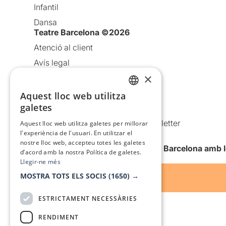
Infantil
Dansa
Teatre Barcelona ©2026
Atenció al client
Avís legal
×
Política de privacitat
Política de cookies
Aquest lloc web utilitza
CATALAN
galetes
Condicions d’ús
SPANISH
Comunicacions comercials i Newsletter
Aquest lloc web utilitza galetes per millorar
l'experiència de l'usuari. En utilitzar el
Anuncia’t
nostre lloc web, accepteu totes les galetes
Vull rebre la newsletter de Teatre Barcelona amb 
d’acord amb la nostra Política de galetes.
Llegir-ne més
MOSTRA TOTS ELS SOCIS
(1650) →
ESTRICTAMENT NECESSÀRIES
RENDIMENT