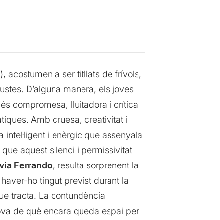
costumen a ser titllats de frívols,
njustes. D’alguna manera, els joves
s compromesa, lluitadora i crítica
tiques. Amb cruesa, creativitat i
 intel·ligent i enèrgic que assenyala
 que aquest silenci i permissivitat
lvia Ferrando
, resulta sorprenent la
 haver-ho tingut previst durant la
ue tracta. La contundència
 prova de què encara queda espai per