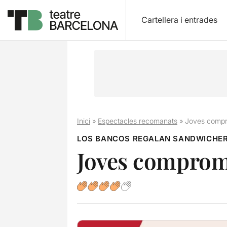
Cartellera i entrades
Inici
»
Espectacles recomanats
»
Joves comp
LOS BANCOS REGALAN SANDWICHER
Joves compro