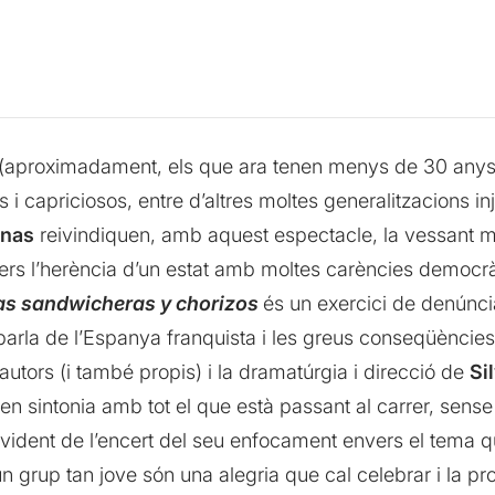
(aproximadament, els que ara tenen menys de 30 anys), a
ts i capriciosos, entre d’altres moltes generalitzacions i
anas
reivindiquen, amb aquest espectacle, la vessant mé
vers l’herència d’un estat amb moltes carències democrà
as sandwicheras y chorizos
és un exercici de denúncia
es parla de l’Espanya franquista i les greus conseqüències
tors (i també propis) i la dramatúrgia i direcció de
Si
 en sintonia amb tot el que està passant al carrer, sense
evident de l’encert del seu enfocament envers el tema q
d’un grup tan jove són una alegria que cal celebrar i la