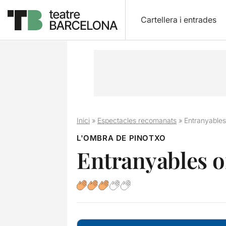
Cartellera i entrades
Inici
»
Espectacles recomanats
»
Entranyable
L'OMBRA DE PINOTXO
Entranyables 