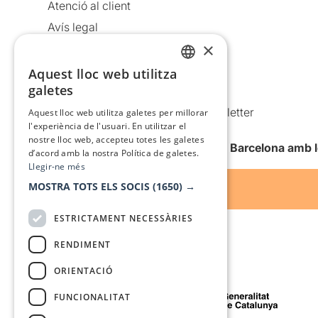
Atenció al client
Avís legal
×
Política de privacitat
Política de cookies
Aquest lloc web utilitza
CATALAN
galetes
Condicions d’ús
SPANISH
Comunicacions comercials i Newsletter
Aquest lloc web utilitza galetes per millorar
l'experiència de l'usuari. En utilitzar el
Anuncia’t
nostre lloc web, accepteu totes les galetes
Vull rebre la newsletter de Teatre Barcelona amb 
d’acord amb la nostra Política de galetes.
Llegir-ne més
MOSTRA TOTS ELS SOCIS
(1650) →
ESTRICTAMENT NECESSÀRIES
RENDIMENT
ORIENTACIÓ
Amb el suport de
FUNCIONALITAT