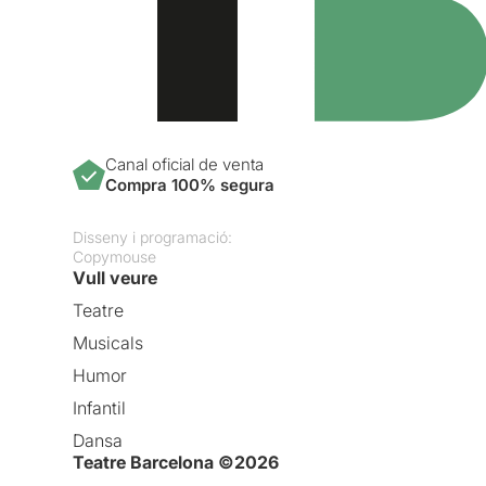
Canal oficial de venta
Compra 100% segura
Disseny i programació:
Copymouse
Vull veure
Teatre
Musicals
Humor
Infantil
Dansa
Teatre Barcelona ©2026