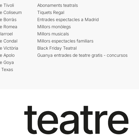
e Tívoli
Abonaments teatrals
re Coliseum
Tiquets Regal
e Borràs
Entrades espectacles a Madrid
re Romea
Millors monòlegs
larroel
Millors musicals
re Condal
Millors espectacles familiars
e Victòria
Black Friday Teatral
e Apolo
Guanya entrades de teatre gratis - concursos
re Goya
i Texas