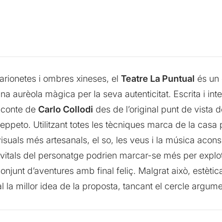
 marionetes i ombres xineses, el
Teatre La Puntual
és un 
na aurèola màgica per la seva autenticitat. Escrita i in
c conte de
Carlo Collodi
des de l’original punt de vista d
 Geppeto. Utilitzant totes les tècniques marca de la cas
 visuals més artesanals, el so, les veus i la música aco
s vitals del personatge podrien marcar-se més per explot
junt d’aventures amb final feliç. Malgrat això, estètic
l la millor idea de la proposta, tancant el cercle argume