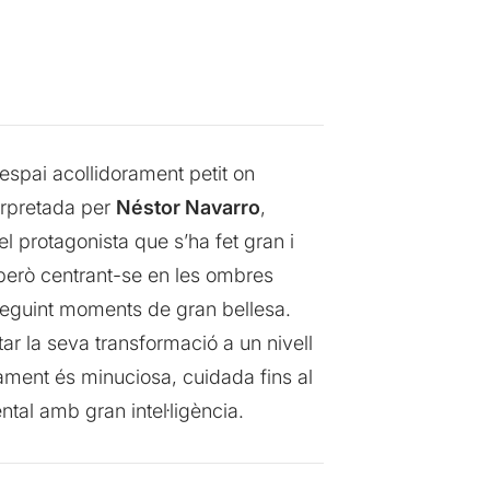
espai acollidorament petit on
terpretada per
Néstor Navarro
,
el protagonista que s’ha fet gran i
a però centrant-se en les ombres
nseguint moments de gran bellesa.
ar la seva transformació a un nivell
ament és minuciosa, cuidada fins al
ntal amb gran intel·ligència.