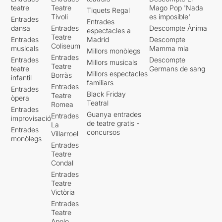
teatre
Teatre
Mago Pop 'Nada
Tiquets Regal
Tívoli
es imposible'
Entrades
Entrades
dansa
Entrades
Descompte Ànima
espectacles a
Teatre
Entrades
Madrid
Descompte
Coliseum
musicals
Mamma mia
Millors monòlegs
Entrades
Entrades
Descompte
Millors musicals
Teatre
teatre
Germans de sang
Millors espectacles
Borràs
infantil
familiars
Entrades
Entrades
Black Friday
Teatre
òpera
Teatral
Romea
Entrades
Guanya entrades
Entrades
improvisació
de teatre gratis -
La
Entrades
concursos
Villarroel
monòlegs
Entrades
Teatre
Condal
Entrades
Teatre
Victòria
Entrades
Teatre
Apolo