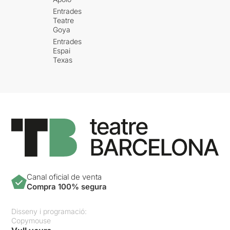
Entrades
Teatre
Goya
Entrades
Espai
Texas
Canal oficial de venta
Compra 100% segura
Disseny i programació:
Copymouse