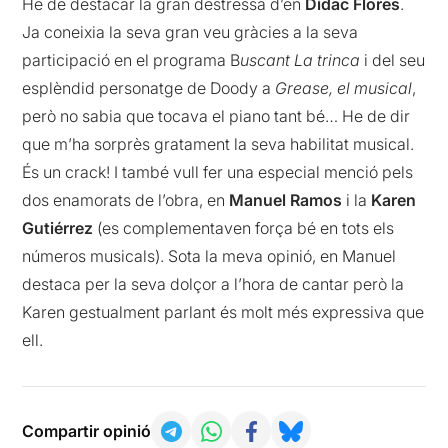
He de destacar la gran destressa d’en
Dídac Flores
.
Ja coneixia la seva gran veu gràcies a la seva
participació en el programa B
uscant La trinca
i del seu
esplèndid personatge de Doody a
Grease, el musical
,
però no sabia que tocava el piano tant bé… He de dir
que m’ha sorprès gratament la seva habilitat musical.
És un crack! I també vull fer una especial menció pels
dos enamorats de l’obra, en
Manuel Ramos
i la
Karen
Gutiérrez
(es complementaven força bé en tots els
números musicals). Sota la meva opinió, en Manuel
destaca per la seva dolçor a l’hora de cantar però la
Karen gestualment parlant és molt més expressiva que
ell.
Compartir opinió