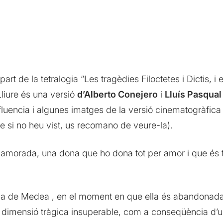
t de la tetralogia “Les tragèdies Filoctetes i Dictis, i 
liure és una versió
d’Alberto Conejero
i
Lluís Pasqual
influencia i algunes imatges de la versió cinematogràfi
ue si no heu vist, us recomano de veure-la).
namorada, una dona que ho dona tot per amor i que és 
ada de Medea , en el moment en que ella és abandonada 
 dimensió tràgica insuperable, com a conseqüència d’