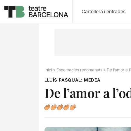
Cartellera i entrades
Inici
»
Espectacles recomanats
»
De l’amor a 
LLUÍS PASQUAL: MEDEA
De l’amor a l’