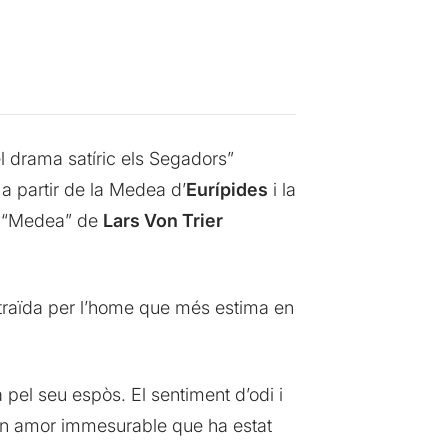
el drama satíric els Segadors”
a partir de la Medea d’
Eurípides
i la
ca “Medea” de
Lars Von Trier
traïda per l’home que més estima en
pel seu espòs. El sentiment d’odi i
un amor immesurable que ha estat