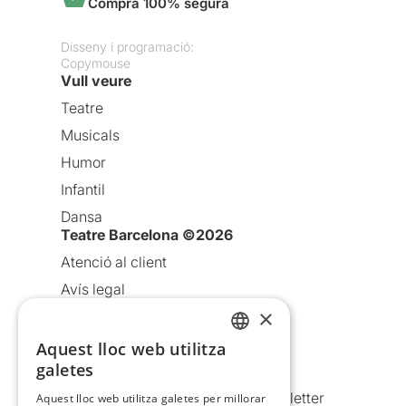
Compra 100% segura
Disseny i programació:
Copymouse
Vull veure
Teatre
Musicals
Humor
Infantil
Dansa
Teatre Barcelona ©2026
Atenció al client
Avís legal
×
Política de privacitat
Política de cookies
Aquest lloc web utilitza
CATALAN
galetes
Condicions d’ús
SPANISH
Comunicacions comercials i Newsletter
Aquest lloc web utilitza galetes per millorar