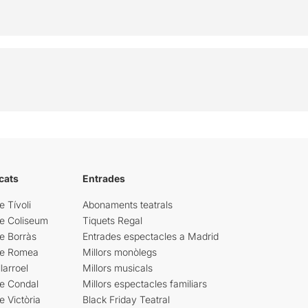
cats
Entrades
e Tívoli
Abonaments teatrals
re Coliseum
Tiquets Regal
e Borràs
Entrades espectacles a Madrid
re Romea
Millors monòlegs
larroel
Millors musicals
re Condal
Millors espectacles familiars
e Victòria
Black Friday Teatral