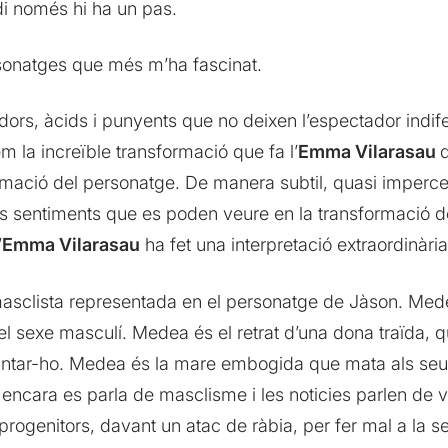
odi només hi ha un pas.
sonatges que més m’ha fascinat.
ors, àcids i punyents que no deixen l’espectador indife
m la increïble transformació que fa l’
Emma Vilarasau
ormació del personatge. De manera subtil, quasi imperce
ls sentiments que es poden veure en la transformació d
’
Emma Vilarasau
ha fet una interpretació extraordinària
 masclista representada en el personatge de Jàson. Med
el sexe masculí. Medea és el retrat d’una dona traïda, 
uantar-ho. Medea és la mare embogida que mata als seus
t encara es parla de masclisme i les noticies parlen de v
rogenitors, davant un atac de ràbia, per fer mal a la se