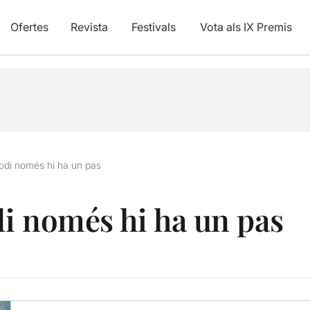
Ofertes
Revista
Festivals
Vota als IX Premis
l’odi només hi ha un pas
odi només hi ha un pas