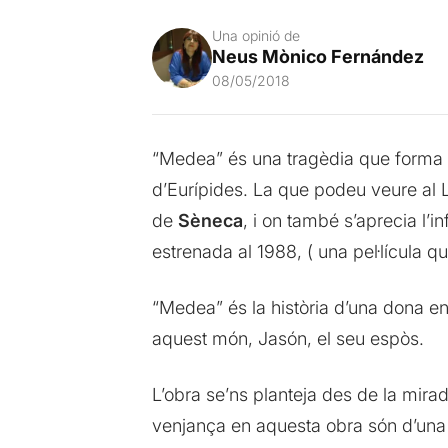
Una opinió de
Neus Mònico Fernández
08/05/2018
“Medea” és una tragèdia que forma par
d’Eurípides. La que podeu veure al L
de
Sèneca
, i on també s’aprecia l’
estrenada al 1988, ( una pel·lícula q
“Medea” és la història d’una dona e
aquest món, Jasón, el seu espòs.
L’obra se’ns planteja des de la mir
venjança en aquesta obra són d’una