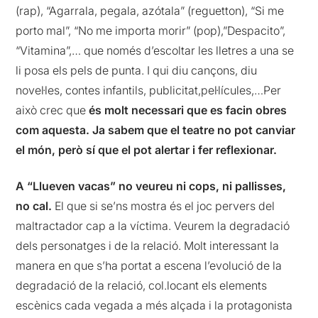
(rap), “Agarrala, pegala, azótala” (reguetton), “Si me
porto mal”, “No me importa morir” (pop),”Despacito”,
“Vitamina”,… que només d’escoltar les lletres a una se
li posa els pels de punta. I qui diu cançons, diu
novel·les, contes infantils, publicitat,pel·lícules,…Per
això crec que
és molt necessari que es facin obres
com aquesta. Ja sabem que el teatre no pot canviar
el món, però sí que el pot alertar i fer reflexionar.
A “Llueven vacas” no veureu ni cops, ni pallisses,
no cal.
El que si se’ns mostra és el joc pervers del
maltractador cap a la víctima. Veurem la degradació
dels personatges i de la relació. Molt interessant la
manera en que s’ha portat a escena l’evolució de la
degradació de la relació, col.locant els elements
escènics cada vegada a més alçada i la protagonista