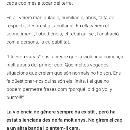
cada cop més a tocar del terra.
En ell veiem manipulació, humiliació, abús, falta de
respecte, desprestigi, anul·lació. En ella veiem el
sotmetiment , l’obediència, el rebaixar-se , l’anul·lació
com a persona, la culpabilitat.
“Llueven vacas” ens fa veure que la violència comença
molt abans del primer cop. Que moltes vegades
situacions que creiem que són normals no ho són. Ens
fa qüestionar-nos quins són els límits, i el que no
podem permetre frases com “porqué lo digo yo, y
punto!!!”
La violència de gènere sempre ha existit , però ha
estat silenciada des de fa molt anys. No girem el cap
a un altra banda i plantem-li cara.