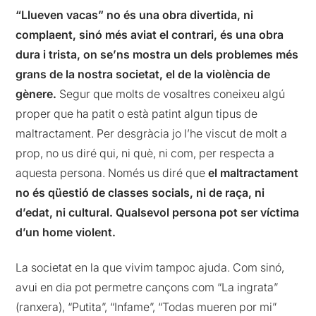
“Llueven vacas” no és una obra divertida, ni
complaent, sinó més aviat el contrari, és una obra
dura i trista, on se’ns mostra un dels problemes més
grans de la nostra societat, el de la violència de
gènere.
Segur que molts de vosaltres coneixeu algú
proper que ha patit o està patint algun tipus de
maltractament. Per desgràcia jo l’he viscut de molt a
prop, no us diré qui, ni què, ni com, per respecta a
aquesta persona. Només us diré que
el maltractament
no és qüestió de classes socials, ni de raça, ni
d’edat, ni cultural. Qualsevol persona pot ser víctima
d’un home violent.
La societat en la que vivim tampoc ajuda. Com sinó,
avui en dia pot permetre cançons com “La ingrata”
(ranxera), “Putita”, “Infame”, “Todas mueren por mi”