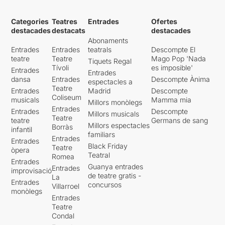
Categories
Teatres
Entrades
Ofertes
destacades
destacats
destacades
Abonaments
Entrades
Entrades
teatrals
Descompte El
teatre
Teatre
Mago Pop 'Nada
Tiquets Regal
Tívoli
es imposible'
Entrades
Entrades
dansa
Entrades
Descompte Ànima
espectacles a
Teatre
Entrades
Madrid
Descompte
Coliseum
musicals
Mamma mia
Millors monòlegs
Entrades
Entrades
Descompte
Millors musicals
Teatre
teatre
Germans de sang
Millors espectacles
Borràs
infantil
familiars
Entrades
Entrades
Black Friday
Teatre
òpera
Teatral
Romea
Entrades
Guanya entrades
Entrades
improvisació
de teatre gratis -
La
Entrades
concursos
Villarroel
monòlegs
Entrades
Teatre
Condal