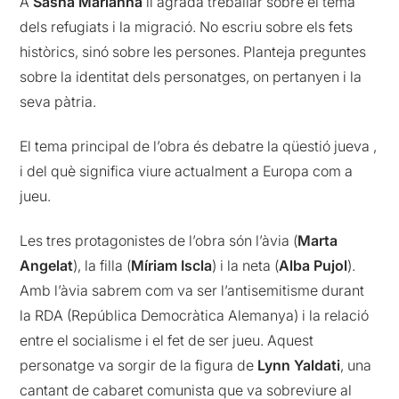
A
Sasha Marianna
li agrada treballar sobre el tema
dels refugiats i la migració. No escriu sobre els fets
històrics, sinó sobre les persones. Planteja preguntes
sobre la identitat dels personatges, on pertanyen i la
seva pàtria.
El tema principal de l’obra és debatre la qüestió jueva ,
i del què significa viure actualment a Europa com a
jueu.
Les tres protagonistes de l’obra són l’àvia (
Marta
Angelat
), la filla (
Míriam Iscla
) i la neta (
Alba Pujol
).
Amb l’àvia sabrem com va ser l’antisemitisme durant
la RDA (República Democràtica Alemanya) i la relació
entre el socialisme i el fet de ser jueu. Aquest
personatge va sorgir de la figura de
Lynn Yaldati
, una
cantant de cabaret comunista que va sobreviure al