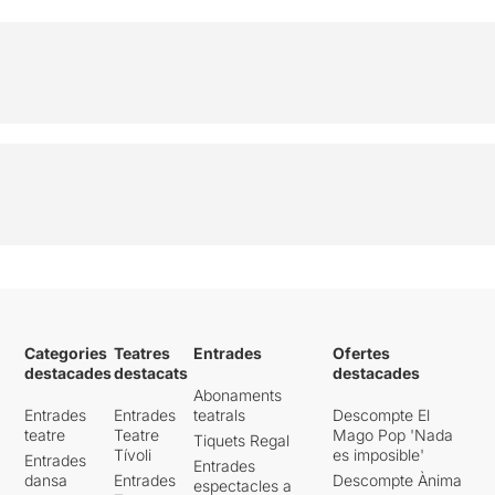
Categories
Teatres
Entrades
Ofertes
destacades
destacats
destacades
Abonaments
Entrades
Entrades
teatrals
Descompte El
teatre
Teatre
Mago Pop 'Nada
Tiquets Regal
Tívoli
es imposible'
Entrades
Entrades
dansa
Entrades
Descompte Ànima
espectacles a