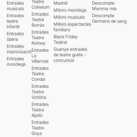
Teatre
Entrades
Madrid
Descompte
Coliseum
musicals
Mamma mia
Millors monòlegs
Entrades
Entrades
Descompte
Millors musicals
Teatre
teatre
Germans de sang
Millors espectacles
Borràs
infantil
familiars
Entrades
Entrades
Black Friday
Teatre
òpera
Teatral
Romea
Entrades
Guanya entrades
Entrades
improvisació
de teatre gratis -
La
Entrades
concursos
Villarroel
monòlegs
Entrades
Teatre
Condal
Entrades
Teatre
Victòria
Entrades
Teatre
Apolo
Entrades
Teatre
Goya