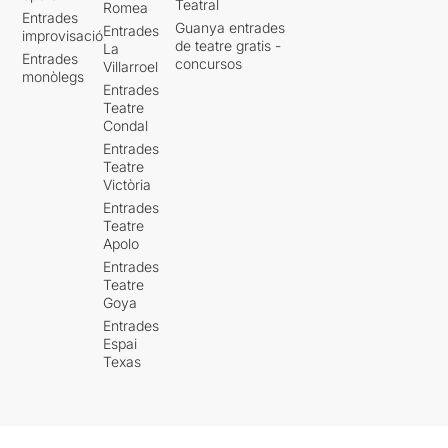
Teatral
Romea
Entrades
Guanya entrades
Entrades
improvisació
de teatre gratis -
La
Entrades
concursos
Villarroel
monòlegs
Entrades
Teatre
Condal
Entrades
Teatre
Victòria
Entrades
Teatre
Apolo
Entrades
Teatre
Goya
Entrades
Espai
Texas