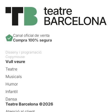
Canal oficial de venta
Compra 100% segura
Disseny i programació:
Copymouse
Vull veure
Teatre
Musicals
Humor
Infantil
Dansa
Teatre Barcelona ©2026
Atenció al client