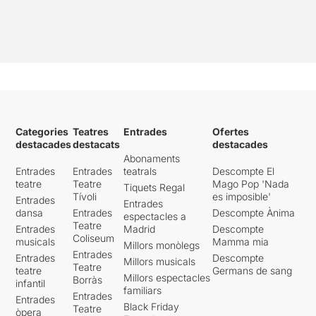
Categories
Teatres
Entrades
Ofertes
destacades
destacats
destacades
Abonaments
Entrades
Entrades
teatrals
Descompte El
teatre
Teatre
Mago Pop 'Nada
Tiquets Regal
Tívoli
es imposible'
Entrades
Entrades
dansa
Entrades
Descompte Ànima
espectacles a
Teatre
Entrades
Madrid
Descompte
Coliseum
musicals
Mamma mia
Millors monòlegs
Entrades
Entrades
Descompte
Millors musicals
Teatre
teatre
Germans de sang
Millors espectacles
Borràs
infantil
familiars
Entrades
Entrades
Black Friday
Teatre
òpera