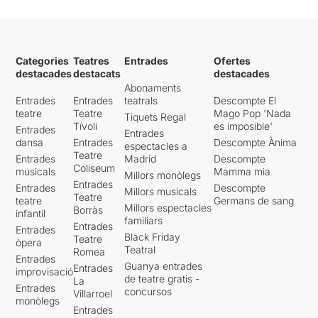
Categories
Teatres
Entrades
Ofertes
destacades
destacats
destacades
Abonaments
Entrades
Entrades
teatrals
Descompte El
teatre
Teatre
Mago Pop 'Nada
Tiquets Regal
Tívoli
es imposible'
Entrades
Entrades
dansa
Entrades
Descompte Ànima
espectacles a
Teatre
Entrades
Madrid
Descompte
Coliseum
musicals
Mamma mia
Millors monòlegs
Entrades
Entrades
Descompte
Millors musicals
Teatre
teatre
Germans de sang
Millors espectacles
Borràs
infantil
familiars
Entrades
Entrades
Black Friday
Teatre
òpera
Teatral
Romea
Entrades
Guanya entrades
Entrades
improvisació
de teatre gratis -
La
Entrades
concursos
Villarroel
monòlegs
Entrades