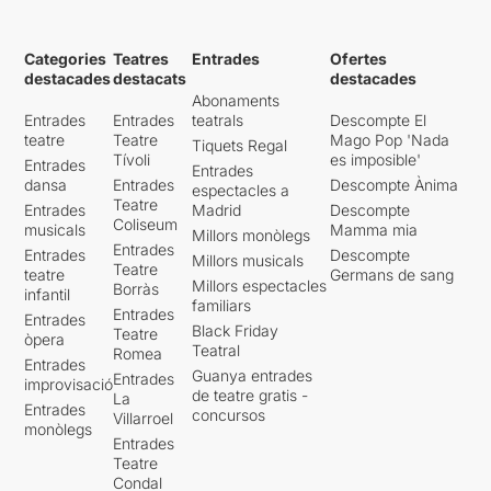
Categories
Teatres
Entrades
Ofertes
destacades
destacats
destacades
Abonaments
Entrades
Entrades
teatrals
Descompte El
teatre
Teatre
Mago Pop 'Nada
Tiquets Regal
Tívoli
es imposible'
Entrades
Entrades
dansa
Entrades
Descompte Ànima
espectacles a
Teatre
Entrades
Madrid
Descompte
Coliseum
musicals
Mamma mia
Millors monòlegs
Entrades
Entrades
Descompte
Millors musicals
Teatre
teatre
Germans de sang
Millors espectacles
Borràs
infantil
familiars
Entrades
Entrades
Black Friday
Teatre
òpera
Teatral
Romea
Entrades
Guanya entrades
Entrades
improvisació
de teatre gratis -
La
Entrades
concursos
Villarroel
monòlegs
Entrades
Teatre
Condal