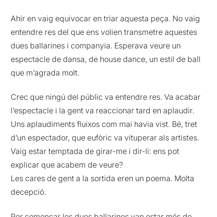
Ahir en vaig equivocar en triar aquesta peça. No vaig
entendre res del que ens volien transmetre aquestes
dues ballarines i companyia. Esperava veure un
espectacle de dansa, de house dance, un estil de ball
que m’agrada molt.
Crec que ningú del públic va entendre res. Va acabar
l’espectacle i la gent va reaccionar tard en aplaudir.
Uns aplaudiments fluixos com mai havia vist. Bé, tret
d’un espectador, que eufòric va vituperar als artistes.
Vaig estar temptada de girar-me i dir-li: ens pot
explicar que acabem de veure?
Les cares de gent a la sortida eren un poema. Molta
decepció.
Per començar les dues ballarines van estar més de