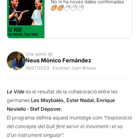
No hi ha noves dates confirmades
Una opinió de
Neus Mònico Fernández
16/07/2023 · Escenari Joan Brossa
Le
Vide
és el resultat de la col·laboració entre les
germanes
Les
Maybalés, Ester Nadal,
Enrique
Noviello
i
Stef
Depover.
El programa definia aquest muntatge com “
l’exploració
del concepte del buit fent servir el moviment i el so
d’un instrument singular”.