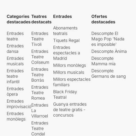
Categories
Teatres
Entrades
Ofertes
destacades
destacats
destacades
Abonaments
Entrades
Entrades
teatrals
Descompte El
teatre
Teatre
Mago Pop 'Nada
Tiquets Regal
Tívoli
es imposible'
Entrades
Entrades
dansa
Entrades
Descompte Ànima
espectacles a
Teatre
Entrades
Madrid
Descompte
Coliseum
musicals
Mamma mia
Millors monòlegs
Entrades
Entrades
Descompte
Millors musicals
Teatre
teatre
Germans de sang
Millors espectacles
Borràs
infantil
familiars
Entrades
Entrades
Black Friday
Teatre
òpera
Teatral
Romea
Entrades
Guanya entrades
Entrades
improvisació
de teatre gratis -
La
Entrades
concursos
Villarroel
monòlegs
Entrades
Teatre
Condal