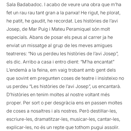
Sala Badabadoc. I acabo de veure una obra que m’ha
fet un rau rau tant gran a la panxa! He rigut, he plorat,
he patit, he gaudit, he recordat. Les històries de l’avi
Josep, de Mar Puig i Mateu Peramiquel són molt
especials. Abans de posar els peus al carrer ja he
enviat un missatge al grup de les meves amigues
teatreres: “No us perdeu les històries de l’avi Josep”,
els dic. Arribo a casa i entro dient: “M’ha encantat”
L’endemà a la feina, em vaig trobant amb gent dels
que sovint em pregunten coses de teatre i insisteixo no
us perdeu “Les històries de l’avi Josep”, us encantarà.
D’històries en tenim moltes al nostre voltant més
proper. Per sort o per desgràcia ens en passen moltes
de coses a nosaltres i als nostres. Però destil·lar-les,
escriure-les, dramatitzar-les, musicar-les, cantar-les,
explicar-les, no és un repte que tothom pugui assolir.