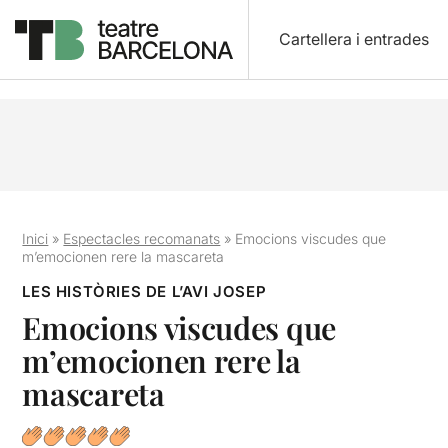
Cartellera i entrades
Inici
»
Espectacles recomanats
»
Emocions viscudes que
m’emocionen rere la mascareta
LES HISTÒRIES DE L’AVI JOSEP
Emocions viscudes que
m’emocionen rere la
mascareta