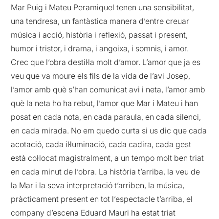
Mar Puig i Mateu Peramiquel tenen una sensibilitat,
una tendresa, un fantàstica manera d’entre creuar
música i acció, història i reflexió, passat i present,
humor i tristor, i drama, i angoixa, i somnis, i amor.
Crec que l’obra destil·la molt d’amor. L’amor que ja es
veu que va moure els fils de la vida de l’avi Josep,
l’amor amb què s’han comunicat avi i neta, l’amor amb
què la neta ho ha rebut, l’amor que Mar i Mateu i han
posat en cada nota, en cada paraula, en cada silenci,
en cada mirada. No em quedo curta si us dic que cada
acotació, cada il·luminació, cada cadira, cada gest
està col·locat magistralment, a un tempo molt ben triat
en cada minut de l’obra. La història t’arriba, la veu de
la Mar i la seva interpretació t’arriben, la música,
pràcticament present en tot l’espectacle t’arriba, el
company d’escena Eduard Mauri ha estat triat