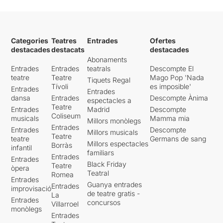
Categories
Teatres
Entrades
Ofertes
destacades
destacats
destacades
Abonaments
Entrades
Entrades
teatrals
Descompte El
teatre
Teatre
Mago Pop 'Nada
Tiquets Regal
Tívoli
es imposible'
Entrades
Entrades
dansa
Entrades
Descompte Ànima
espectacles a
Teatre
Entrades
Madrid
Descompte
Coliseum
musicals
Mamma mia
Millors monòlegs
Entrades
Entrades
Descompte
Millors musicals
Teatre
teatre
Germans de sang
Millors espectacles
Borràs
infantil
familiars
Entrades
Entrades
Black Friday
Teatre
òpera
Teatral
Romea
Entrades
Guanya entrades
Entrades
improvisació
de teatre gratis -
La
Entrades
concursos
Villarroel
monòlegs
Entrades