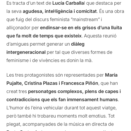
Es tracta d’un text de
Lucía Carballa
l que destaca per
la seva
agudesa, intel·ligència i comicitat
. És una obra
que fuig del discurs feminista “mainstream” i
alliçonador per
endinsar-se en els grisos d’una lluita
que fa molt de temps que existeix
. Aquesta reunió
d’amigues permet generar un
diàleg
intergeneracional
per tal que diverses formes de
feminisme i de vivències es donin la mà.
Les tres protagonistes són representades per
María
Pujalte, Cristina Plazas i Francesca Piñón
, que han
creat tres
personatges complexos, plens de capes i
contradiccions que els fan immensament humans
.
L’humor és l’eina vehicular durant tot aquest viatge,
però també hi trobareu moments molt emotius. Tot
plegat, acompanyades de la música en directa de