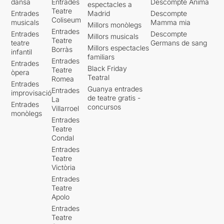
dansa
Entrades
Descompte Ànima
espectacles a
Teatre
Entrades
Madrid
Descompte
Coliseum
musicals
Mamma mia
Millors monòlegs
Entrades
Entrades
Descompte
Millors musicals
Teatre
teatre
Germans de sang
Millors espectacles
Borràs
infantil
familiars
Entrades
Entrades
Black Friday
Teatre
òpera
Teatral
Romea
Entrades
Guanya entrades
Entrades
improvisació
de teatre gratis -
La
Entrades
concursos
Villarroel
monòlegs
Entrades
Teatre
Condal
Entrades
Teatre
Victòria
Entrades
Teatre
Apolo
Entrades
Teatre