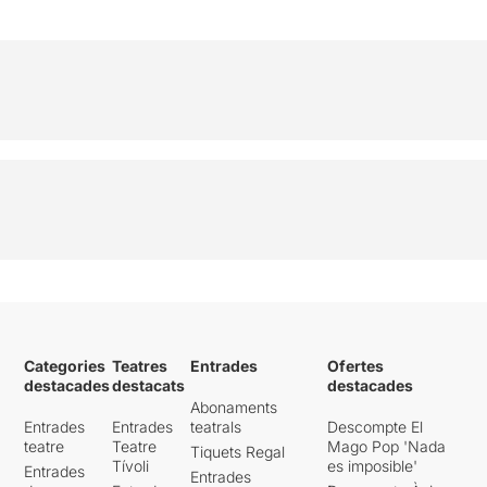
Categories
Teatres
Entrades
Ofertes
destacades
destacats
destacades
Abonaments
Entrades
Entrades
teatrals
Descompte El
teatre
Teatre
Mago Pop 'Nada
Tiquets Regal
Tívoli
es imposible'
Entrades
Entrades