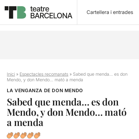
Cartellera i entrades
Inici
»
Espectacles recomanats
»
Sabed que menda… es don
Mendo, y don Mendo… mató a menda
LA VENGANZA DE DON MENDO
Sabed que menda… es don
Mendo, y don Mendo… mató
a menda