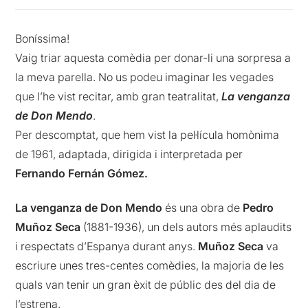
Boníssima!
Vaig triar aquesta comèdia per donar-li una sorpresa a
la meva parella. No us podeu imaginar les vegades
que l’he vist recitar, amb gran teatralitat,
La venganza
de Don Mendo
.
Per descomptat, que hem vist la pel·lícula homònima
de 1961, adaptada, dirigida i interpretada per
Fernando Fernán Gómez.
La venganza de Don Mendo
és una obra de
Pedro
Muñoz Seca
(1881-1936), un dels autors més aplaudits
i respectats d’Espanya durant anys.
Muñoz Seca
va
escriure unes tres-centes comèdies, la majoria de les
quals van tenir un gran èxit de públic des del dia de
l’estrena.