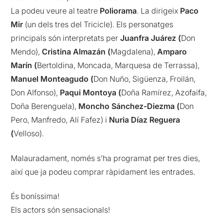
La podeu veure al teatre
Poliorama
. La dirigeix
Paco
Mir
(un dels tres del Tricicle). Els personatges
principals són interpretats per
Juanfra Juárez (
Don
Mendo),
Cristina Almazán (
Magdalena),
Amparo
Marín (
Bertoldina, Moncada, Marquesa de Terrassa),
Manuel Monteagudo (
Don Nuño, Sigüenza, Froilán,
Don Alfonso),
Paqui Montoya (
Doña Ramírez, Azofaifa,
Doña Berenguela),
Moncho Sánchez-Diezma (
Don
Pero, Manfredo, Alí Fafez) i
Nuria Díaz Reguera
(
Velloso).
Malauradament, només s’ha programat per tres dies,
així que ja podeu comprar ràpidament les entrades.
És boníssima!
Els actors són sensacionals!