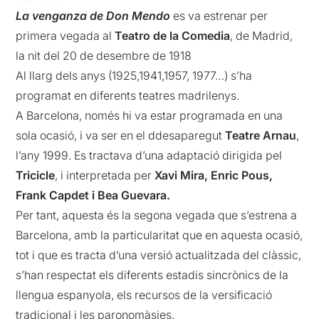
La
venganza
de
Don
Mendo
es va estrenar per
primera vegada al
Teatro de la Comedia
, de Madrid,
la nit del 20 de desembre de 1918
Al llarg dels anys (1925,1941,1957, 1977…) s’ha
programat en diferents teatres madrilenys.
A Barcelona, només hi va estar programada en una
sola ocasió, i va ser en el ddesaparegut
Teatre Arnau
,
l’any 1999. Es tractava d’una adaptació dirigida pel
Tricicle
, i interpretada per
Xavi Mira, Enric Pous,
Frank Capdet i Bea Guevara.
Per tant, aquesta és la segona vegada que s’estrena a
Barcelona, amb la particularitat que en aquesta ocasió,
tot i que es tracta d’una versió actualitzada del clàssic,
s’han respectat els diferents estadis sincrònics de la
llengua espanyola, els recursos de la versificació
tradicional i les paronomàsies.