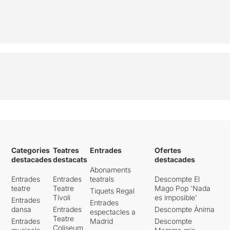
Categories
Teatres
Entrades
Ofertes
destacades
destacats
destacades
Abonaments
Entrades
Entrades
teatrals
Descompte El
teatre
Teatre
Mago Pop 'Nada
Tiquets Regal
Tívoli
es imposible'
Entrades
Entrades
dansa
Entrades
Descompte Ànima
espectacles a
Teatre
Entrades
Madrid
Descompte
Coliseum