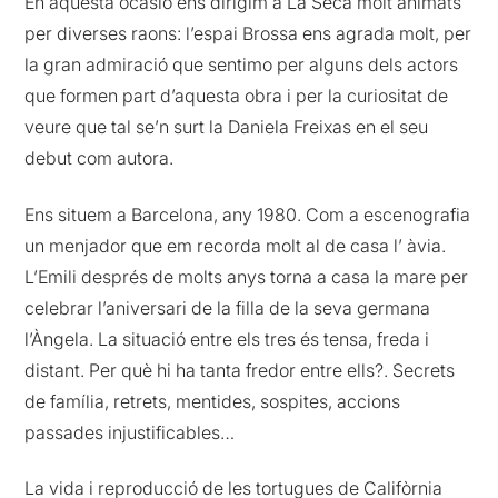
En aquesta ocasió ens dirigim a La Seca molt animats
per diverses raons: l’espai Brossa ens agrada molt, per
la gran admiració que sentimo per alguns dels actors
que formen part d’aquesta obra i per la curiositat de
veure que tal se’n surt la Daniela Freixas en el seu
debut com autora.
Ens situem a Barcelona, any 1980. Com a escenografia
un menjador que em recorda molt al de casa l’ àvia.
L’Emili després de molts anys torna a casa la mare per
celebrar l’aniversari de la filla de la seva germana
l’Àngela. La situació entre els tres és tensa, freda i
distant. Per què hi ha tanta fredor entre ells?. Secrets
de família, retrets, mentides, sospites, accions
passades injustificables…
La vida i reproducció de les tortugues de Califòrnia