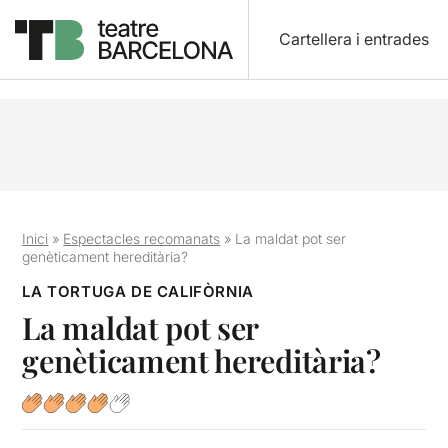
Cartellera i entrades
Inici
»
Espectacles recomanats
»
La maldat pot ser
genèticament hereditària?
LA TORTUGA DE CALIFÒRNIA
La maldat pot ser
genèticament hereditària?