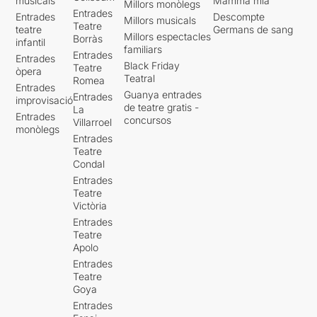
musicals
Mamma mia
Millors monòlegs
Entrades
Entrades
Descompte
Millors musicals
Teatre
teatre
Germans de sang
Millors espectacles
Borràs
infantil
familiars
Entrades
Entrades
Black Friday
Teatre
òpera
Teatral
Romea
Entrades
Guanya entrades
Entrades
improvisació
de teatre gratis -
La
Entrades
concursos
Villarroel
monòlegs
Entrades
Teatre
Condal
Entrades
Teatre
Victòria
Entrades
Teatre
Apolo
Entrades
Teatre
Goya
Entrades