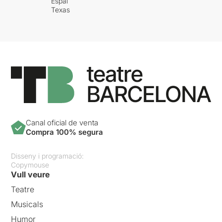
Espai
Texas
Canal oficial de venta
Compra 100% segura
Disseny i programació:
Copymouse
Vull veure
Teatre
Musicals
Humor