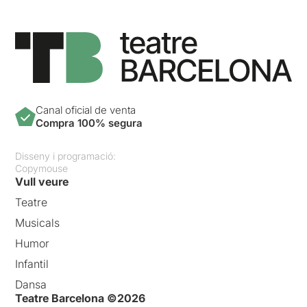
Canal oficial de venta
Compra 100% segura
Disseny i programació:
Copymouse
Vull veure
Teatre
Musicals
Humor
Infantil
Dansa
Teatre Barcelona ©2026