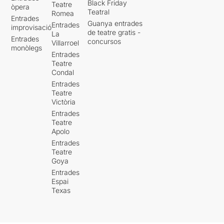
Black Friday
Teatre
òpera
Teatral
Romea
Entrades
Guanya entrades
Entrades
improvisació
de teatre gratis -
La
Entrades
concursos
Villarroel
monòlegs
Entrades
Teatre
Condal
Entrades
Teatre
Victòria
Entrades
Teatre
Apolo
Entrades
Teatre
Goya
Entrades
Espai
Texas