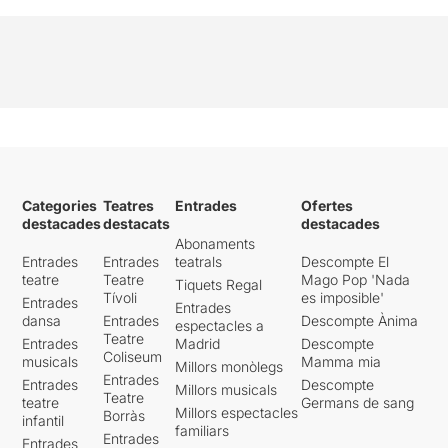
Categories
Teatres
Entrades
Ofertes
destacades
destacats
destacades
Abonaments
Entrades
Entrades
teatrals
Descompte El
teatre
Teatre
Mago Pop 'Nada
Tiquets Regal
Tívoli
es imposible'
Entrades
Entrades
dansa
Entrades
Descompte Ànima
espectacles a
Teatre
Entrades
Madrid
Descompte
Coliseum
musicals
Mamma mia
Millors monòlegs
Entrades
Entrades
Descompte
Millors musicals
Teatre
teatre
Germans de sang
Millors espectacles
Borràs
infantil
familiars
Entrades
Entrades