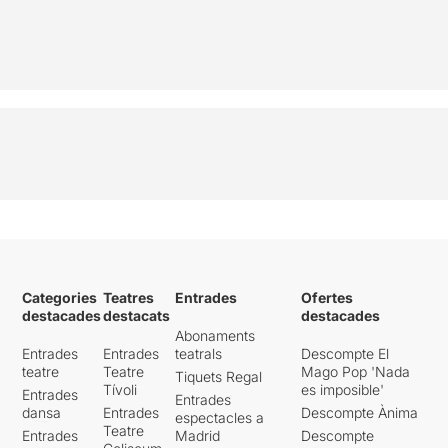
Categories
Teatres
Entrades
Ofertes
destacades
destacats
destacades
Abonaments
Entrades
Entrades
teatrals
Descompte El
teatre
Teatre
Mago Pop 'Nada
Tiquets Regal
Tívoli
es imposible'
Entrades
Entrades
dansa
Entrades
Descompte Ànima
espectacles a
Teatre
Entrades
Madrid
Descompte