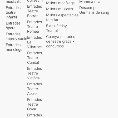
Coliseum
musicals
Mamma mia
Millors monòlegs
Entrades
Entrades
Descompte
Millors musicals
Teatre
teatre
Germans de sang
Millors espectacles
Borràs
infantil
familiars
Entrades
Entrades
Black Friday
Teatre
òpera
Teatral
Romea
Entrades
Guanya entrades
Entrades
improvisació
de teatre gratis -
La
Entrades
concursos
Villarroel
monòlegs
Entrades
Teatre
Condal
Entrades
Teatre
Victòria
Entrades
Teatre
Apolo
Entrades
Teatre
Goya
Entrades