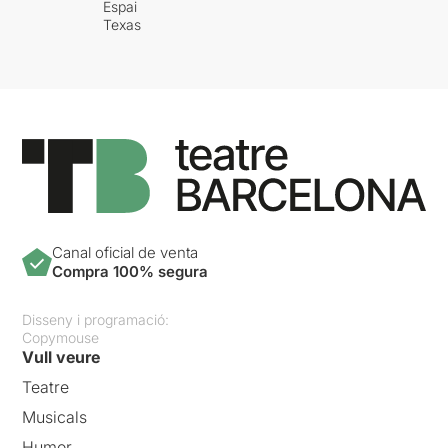
Espai
Texas
Canal oficial de venta
Compra 100% segura
Disseny i programació:
Copymouse
Vull veure
Teatre
Musicals
Humor