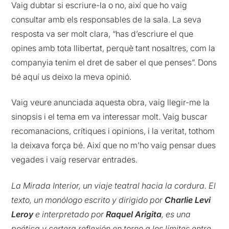
Vaig dubtar si escriure-la o no, així que ho vaig
consultar amb els responsables de la sala. La seva
resposta va ser molt clara, “has d’escriure el que
opines amb tota llibertat, perquè tant nosaltres, com la
companyia tenim el dret de saber el que penses”. Dons
bé aquí us deixo la meva opinió.
Vaig veure anunciada aquesta obra, vaig llegir-me la
sinopsis i el tema em va interessar molt. Vaig buscar
recomanacions, crítiques i opinions, i la veritat, tothom
la deixava força bé. Així que no m’ho vaig pensar dues
vegades i vaig reservar entrades.
La Mirada Interior, un viaje teatral hacia la cordura. El
texto, un monólogo escrito y dirigido por
Charlie Levi
Leroy
e interpretado por
Raquel Arigita
, es una
poética y certera reflexión en torno a los límites entre