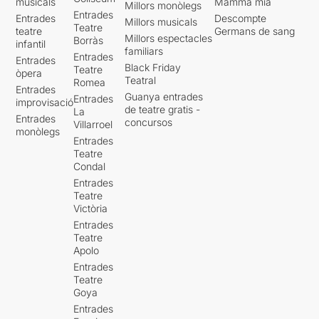
musicals
Mamma mia
Millors monòlegs
Entrades
Entrades
Descompte
Millors musicals
Teatre
teatre
Germans de sang
Millors espectacles
Borràs
infantil
familiars
Entrades
Entrades
Black Friday
Teatre
òpera
Teatral
Romea
Entrades
Guanya entrades
Entrades
improvisació
de teatre gratis -
La
Entrades
concursos
Villarroel
monòlegs
Entrades
Teatre
Condal
Entrades
Teatre
Victòria
Entrades
Teatre
Apolo
Entrades
Teatre
Goya
Entrades