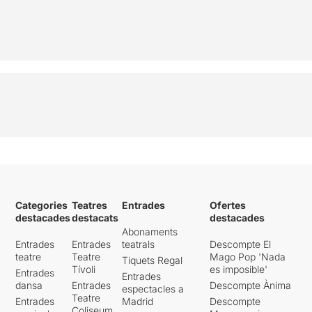
Categories
Teatres
Entrades
Ofertes
destacades
destacats
destacades
Abonaments
Entrades
Entrades
teatrals
Descompte El
teatre
Teatre
Mago Pop 'Nada
Tiquets Regal
Tívoli
es imposible'
Entrades
Entrades
dansa
Entrades
Descompte Ànima
espectacles a
Teatre
Entrades
Madrid
Descompte
Coliseum