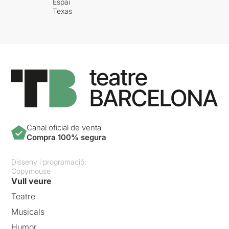
Espai
Texas
Canal oficial de venta
Compra 100% segura
Disseny i programació:
Copymouse
Vull veure
Teatre
Musicals
Humor