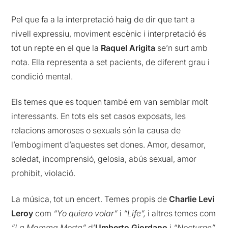
Pel que fa a la interpretació haig de dir que tant a
nivell expressiu, moviment escènic i interpretació és
tot un repte en el que la
Raquel Arigita
se’n surt amb
nota. Ella representa a set pacients, de diferent grau i
condició mental.
Els temes que es toquen també em van semblar molt
interessants. En tots els set casos exposats, les
relacions amoroses o sexuals són la causa de
l’embogiment d’aquestes set dones. Amor, desamor,
soledat, incomprensió, gelosia, abús sexual, amor
prohibit, violació.
La música, tot un encert. Temes propis de
Charlie Levi
Leroy
com
“Yo quiero volar”
i
“Life”,
i altres temes com
“La Mamma Morta”
d’
Umberto Giordano
i
“Nocturne”