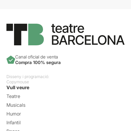
Canal oficial de venta
Compra 100% segura
Disseny i programació:
Copymouse
Vull veure
Teatre
Musicals
Humor
Infantil