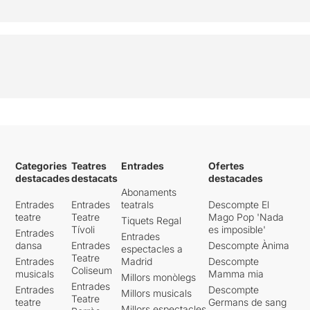
Categories
Teatres
Entrades
Ofertes
destacades
destacats
destacades
Abonaments
Entrades
Entrades
teatrals
Descompte El
teatre
Teatre
Mago Pop 'Nada
Tiquets Regal
Tívoli
es imposible'
Entrades
Entrades
dansa
Entrades
Descompte Ànima
espectacles a
Teatre
Entrades
Madrid
Descompte
Coliseum
musicals
Mamma mia
Millors monòlegs
Entrades
Entrades
Descompte
Millors musicals
Teatre
teatre
Germans de sang
Millors espectacles