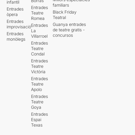
Borràs
infantil
familiars
Entrades
Entrades
Black Friday
Teatre
òpera
Teatral
Romea
Entrades
Guanya entrades
Entrades
improvisació
de teatre gratis -
La
Entrades
concursos
Villarroel
monòlegs
Entrades
Teatre
Condal
Entrades
Teatre
Victòria
Entrades
Teatre
Apolo
Entrades
Teatre
Goya
Entrades
Espai
Texas