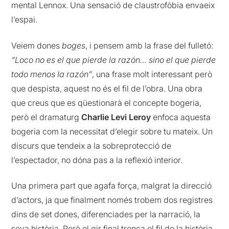
mental Lennox. Una sensació de claustrofòbia envaeix
l’espai.
Veiem dones
boges
, i pensem amb la frase del fulletó:
“Loco no es el que pierde la razón… sino el que pierde
todo menos la razón”
, una frase molt interessant però
que despista, aquest no és el fil de l’obra. Una obra
que creus que es qüestionarà el concepte bogeria,
però el dramaturg
Charlie Levi Leroy
enfoca aquesta
bogeria com la necessitat d’elegir sobre tu mateix. Un
discurs que tendeix a la sobreprotecció de
l’espectador, no dóna pas a la reflexió interior.
Una primera part que agafa força, malgrat la direcció
d’actors, ja que finalment només trobem dos registres
dins de set dones, diferenciades per la narració, la
seva història. Però el gir final trenca el fil de la història,