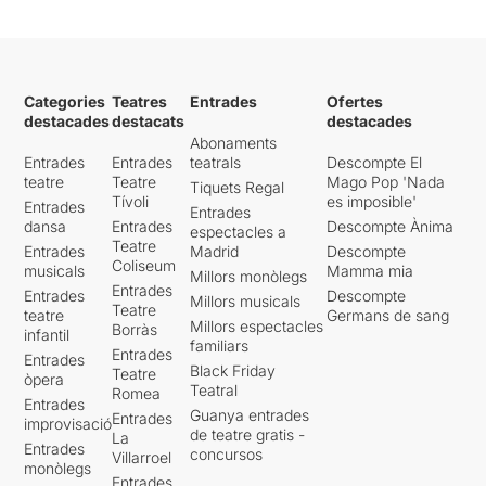
Categories
Teatres
Entrades
Ofertes
destacades
destacats
destacades
Abonaments
Entrades
Entrades
teatrals
Descompte El
teatre
Teatre
Mago Pop 'Nada
Tiquets Regal
Tívoli
es imposible'
Entrades
Entrades
dansa
Entrades
Descompte Ànima
espectacles a
Teatre
Entrades
Madrid
Descompte
Coliseum
musicals
Mamma mia
Millors monòlegs
Entrades
Entrades
Descompte
Millors musicals
Teatre
teatre
Germans de sang
Millors espectacles
Borràs
infantil
familiars
Entrades
Entrades
Black Friday
Teatre
òpera
Teatral
Romea
Entrades
Guanya entrades
Entrades
improvisació
de teatre gratis -
La
Entrades
concursos
Villarroel
monòlegs
Entrades