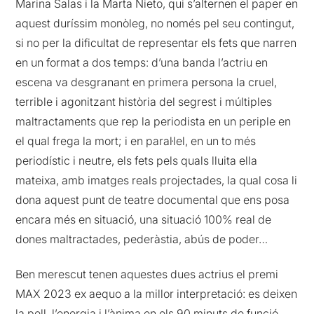
Marina Salas i la Marta Nieto, qui s’alternen el paper en
aquest duríssim monòleg, no només pel seu contingut,
si no per la dificultat de representar els fets que narren
en un format a dos temps: d’una banda l’actriu en
escena va desgranant en primera persona la cruel,
terrible i agonitzant història del segrest i múltiples
maltractaments que rep la periodista en un periple en
el qual frega la mort; i en paral·lel, en un to més
periodístic i neutre, els fets pels quals lluita ella
mateixa, amb imatges reals projectades, la qual cosa li
dona aquest punt de teatre documental que ens posa
encara més en situació, una situació 100% real de
dones maltractades, pederàstia, abús de poder…
Ben merescut tenen aquestes dues actrius el premi
MAX 2023 ex aequo a la millor interpretació: es deixen
la pell, l’energia i l’ànima en els 90 minuts de funció.