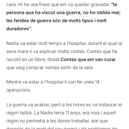
cara
. Hi
ha una frase que em va quedar gravada:
“la
persona que ha viscut una guerra, no ho oblida mai;
les ferides de guerra són de molts tipus i molt
duradores”.
Nadia
va estar molt temps a l’hospital, durant el qual la
seva mare li va explicar molts contes. Contes que ha
recollit en un llibre, titulat
Contes que em van curar
que vaig comprar només sortir de la sala.
Mentre va estar a l’hospital li van fer unes 14
operacions.
La guerra va acabar, però a les hores es va instaurar el
règim talibà. La
Nadia
tenia 11 anys, era noia i aquell
règim no permetia a les dones treballar, així que
després de la mort del seu germà i els problemes de