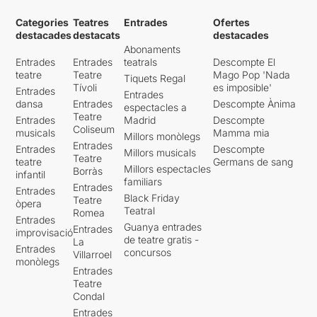
Categories
Teatres
Entrades
Ofertes
destacades
destacats
destacades
Abonaments
Entrades
Entrades
teatrals
Descompte El
teatre
Teatre
Mago Pop 'Nada
Tiquets Regal
Tívoli
es imposible'
Entrades
Entrades
dansa
Entrades
Descompte Ànima
espectacles a
Teatre
Entrades
Madrid
Descompte
Coliseum
musicals
Mamma mia
Millors monòlegs
Entrades
Entrades
Descompte
Millors musicals
Teatre
teatre
Germans de sang
Millors espectacles
Borràs
infantil
familiars
Entrades
Entrades
Black Friday
Teatre
òpera
Teatral
Romea
Entrades
Guanya entrades
Entrades
improvisació
de teatre gratis -
La
Entrades
concursos
Villarroel
monòlegs
Entrades
Teatre
Condal
Entrades