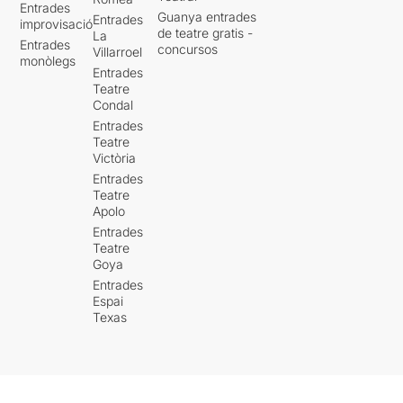
Entrades
Guanya entrades
Entrades
improvisació
de teatre gratis -
La
Entrades
concursos
Villarroel
monòlegs
Entrades
Teatre
Condal
Entrades
Teatre
Victòria
Entrades
Teatre
Apolo
Entrades
Teatre
Goya
Entrades
Espai
Texas