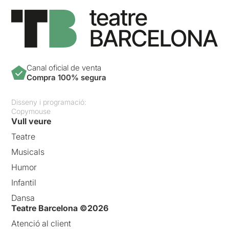
Canal oficial de venta
Compra 100% segura
Disseny i programació:
Copymouse
Vull veure
Teatre
Musicals
Humor
Infantil
Dansa
Teatre Barcelona ©2026
Atenció al client