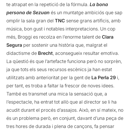
te atrapat en la repetició de la fórmula.
La bona
persona de Sezuan
és un muntatge ambiciós que sap
omplir la sala gran del
TNC
sense grans artificis, amb
música, bon gust i notables interpretacions. Un cop
més, Broggi es recolza en l’enorme talent de
Clara
Segura
per sostenir una història que, malgrat el
didactisme de
Brecht
, aconsegueix resultar emotiva.
La qüestió és que l’artefacte funciona però no sorprèn,
ja que tots els seus recursos escènics ja han estat
utilitzats amb anterioritat per la gent de
La Perla 29
i,
per tant, es troba a faltar la frescor de noves idees.
També es transmet una mica la sensació que, a
l’espectacle, ha entrat tot allò que al director se li ha
acudit durant el procés d’assajos. Això, en sí mateix, no
és un problema però, en conjunt, davant d’una peça de
tres hores de durada i plena de cançons, fa pensar