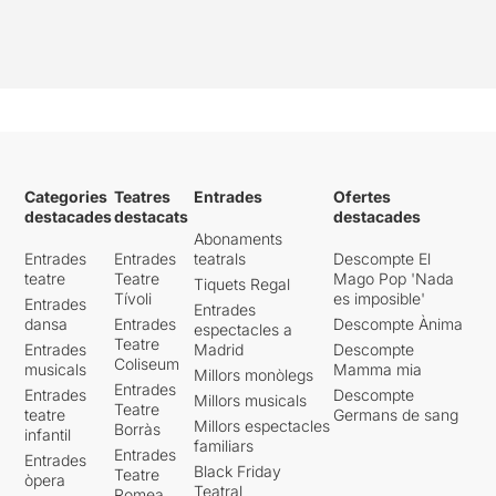
Categories
Teatres
Entrades
Ofertes
destacades
destacats
destacades
Abonaments
Entrades
Entrades
teatrals
Descompte El
teatre
Teatre
Mago Pop 'Nada
Tiquets Regal
Tívoli
es imposible'
Entrades
Entrades
dansa
Entrades
Descompte Ànima
espectacles a
Teatre
Entrades
Madrid
Descompte
Coliseum
musicals
Mamma mia
Millors monòlegs
Entrades
Entrades
Descompte
Millors musicals
Teatre
teatre
Germans de sang
Millors espectacles
Borràs
infantil
familiars
Entrades
Entrades
Black Friday
Teatre
òpera
Teatral
Romea