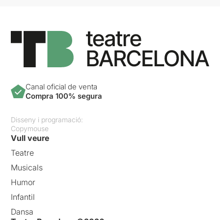
Canal oficial de venta
Compra 100% segura
Disseny i programació:
Copymouse
Vull veure
Teatre
Musicals
Humor
Infantil
Dansa