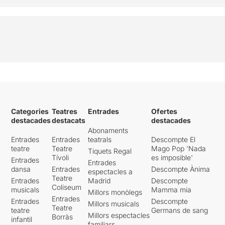
Categories
Teatres
Entrades
Ofertes
destacades
destacats
destacades
Abonaments
Entrades
Entrades
teatrals
Descompte El
teatre
Teatre
Mago Pop 'Nada
Tiquets Regal
Tívoli
es imposible'
Entrades
Entrades
dansa
Entrades
Descompte Ànima
espectacles a
Teatre
Entrades
Madrid
Descompte
Coliseum
musicals
Mamma mia
Millors monòlegs
Entrades
Entrades
Descompte
Millors musicals
Teatre
teatre
Germans de sang
Millors espectacles
Borràs
infantil
familiars