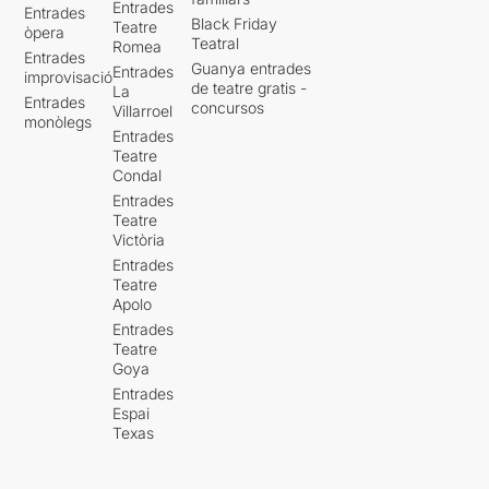
Entrades
Entrades
Black Friday
Teatre
òpera
Teatral
Romea
Entrades
Guanya entrades
Entrades
improvisació
de teatre gratis -
La
Entrades
concursos
Villarroel
monòlegs
Entrades
Teatre
Condal
Entrades
Teatre
Victòria
Entrades
Teatre
Apolo
Entrades
Teatre
Goya
Entrades
Espai
Texas