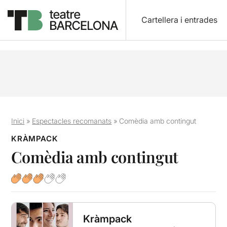
Cartellera i entrades
Inici
»
Espectacles recomanats
»
Comèdia amb contingut
KRÀMPACK
Comèdia amb contingut
Kràmpack