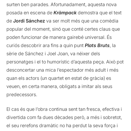
surten ben parades. Afortunadament, aquesta nova
posada en escena de
Kràmpack
demostra que el text
de
Jordi Sánchez
va ser molt més que una comèdia
popular del moment, sinó que conté certes claus que
poden funcionar de manera gairebé universal. És
curiós descobrir ara fins a quin punt
Plats Bruts
, la
sèrie de Sánchez i Joel Joan, va néixer dels
personatges i el to humorístic d’aquesta peça. Això pot
desconcertar una mica l’espectador més adult i més
quan els actors (un quartet en estat de gràcia) es
veuen, en certa manera, obligats a imitar als seus
predecessors.
El cas és que l’obra continua sent tan fresca, efectiva i
divertida com fa dues dècades però, a més i sobretot,
el seu rerefons dramàtic no ha perdut la seva força i